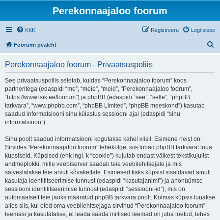
Perekonnaajaloo foorum
KKK
Registreeru
Logi sisse
O
Foorumi pealeht
t
Perekonnaajaloo foorum - Privaatsuspoliis
s
i
See privaatsuspoliis seletab, kuidas “Perekonnaajaloo foorum” koos
partneritega (edaspidi “me”, “meie”, “meid”, “Perekonnaajaloo foorum”,
“https://www.isik.ee/foorum”) ja phpBB (edaspidi “see”, “selle”, “phpBB
tarkvara”, “www.phpbb.com”, “phpBB Limited”, “phpBB meeskond”) kasutab
saadud informatsiooni sinu külastus sessiooni ajal (edaspidi “sinu
informatsioon”).
Sinu poolt saadud informatsiooni kogutakse kahel viisil. Esimene neist on:
Sirvides “Perekonnaajaloo foorum” lehekülge, siis lubad phpBB tarkvaral luua
küpsiseid. Küpsised (ehk ingl. k “cookie”) kujutab endast väikest tekstikujulist
andmeplokki, mille veebiserver saadab teie veebilehitsejale ja mis
salvestatakse teie arvuti kõvakettale. Esimesed kaks küpsist sisaldavad ainult
kasutaja identifitseerimise tunnust (edaspidi “kasutajanimi”) ja anonüümse
sessiooni identifitseerimise tunnust (edaspidi “sessiooni-id”), mis on
automaatselt teie jaoks määratud phpBB tarkvara poolt. Kolmas küpsis luuakse
alles siis, kui oled oma veebilehitsejaga sirvinud “Perekonnaajaloo foorum”
teemasi ja kasutatakse, et teada saada millised teemad on juba loetud, tehes