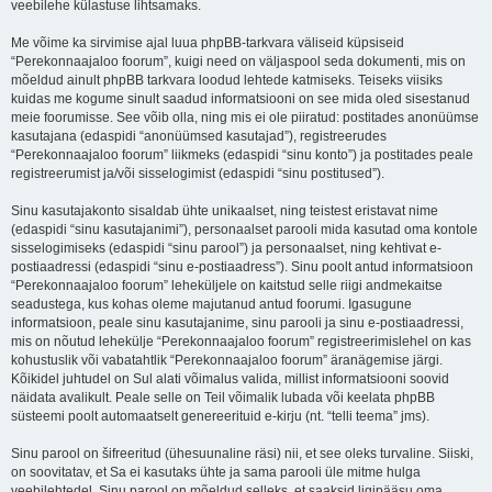
veebilehe külastuse lihtsamaks.
Me võime ka sirvimise ajal luua phpBB-tarkvara väliseid küpsiseid
“Perekonnaajaloo foorum”, kuigi need on väljaspool seda dokumenti, mis on
mõeldud ainult phpBB tarkvara loodud lehtede katmiseks. Teiseks viisiks
kuidas me kogume sinult saadud informatsiooni on see mida oled sisestanud
meie foorumisse. See võib olla, ning mis ei ole piiratud: postitades anonüümse
kasutajana (edaspidi “anonüümsed kasutajad”), registreerudes
“Perekonnaajaloo foorum” liikmeks (edaspidi “sinu konto”) ja postitades peale
registreerumist ja/või sisselogimist (edaspidi “sinu postitused”).
Sinu kasutajakonto sisaldab ühte unikaalset, ning teistest eristavat nime
(edaspidi “sinu kasutajanimi”), personaalset parooli mida kasutad oma kontole
sisselogimiseks (edaspidi “sinu parool”) ja personaalset, ning kehtivat e-
postiaadressi (edaspidi “sinu e-postiaadress”). Sinu poolt antud informatsioon
“Perekonnaajaloo foorum” leheküljele on kaitstud selle riigi andmekaitse
seadustega, kus kohas oleme majutanud antud foorumi. Igasugune
informatsioon, peale sinu kasutajanime, sinu parooli ja sinu e-postiaadressi,
mis on nõutud lehekülje “Perekonnaajaloo foorum” registreerimislehel on kas
kohustuslik või vabatahtlik “Perekonnaajaloo foorum” äranägemise järgi.
Kõikidel juhtudel on Sul alati võimalus valida, millist informatsiooni soovid
näidata avalikult. Peale selle on Teil võimalik lubada või keelata phpBB
süsteemi poolt automaatselt genereerituid e-kirju (nt. “telli teema” jms).
Sinu parool on šifreeritud (ühesuunaline räsi) nii, et see oleks turvaline. Siiski,
on soovitatav, et Sa ei kasutaks ühte ja sama parooli üle mitme hulga
veebilehtedel. Sinu parool on mõeldud selleks, et saaksid ligipääsu oma