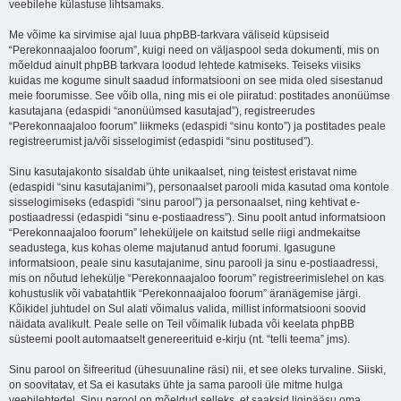
veebilehe külastuse lihtsamaks.
Me võime ka sirvimise ajal luua phpBB-tarkvara väliseid küpsiseid
“Perekonnaajaloo foorum”, kuigi need on väljaspool seda dokumenti, mis on
mõeldud ainult phpBB tarkvara loodud lehtede katmiseks. Teiseks viisiks
kuidas me kogume sinult saadud informatsiooni on see mida oled sisestanud
meie foorumisse. See võib olla, ning mis ei ole piiratud: postitades anonüümse
kasutajana (edaspidi “anonüümsed kasutajad”), registreerudes
“Perekonnaajaloo foorum” liikmeks (edaspidi “sinu konto”) ja postitades peale
registreerumist ja/või sisselogimist (edaspidi “sinu postitused”).
Sinu kasutajakonto sisaldab ühte unikaalset, ning teistest eristavat nime
(edaspidi “sinu kasutajanimi”), personaalset parooli mida kasutad oma kontole
sisselogimiseks (edaspidi “sinu parool”) ja personaalset, ning kehtivat e-
postiaadressi (edaspidi “sinu e-postiaadress”). Sinu poolt antud informatsioon
“Perekonnaajaloo foorum” leheküljele on kaitstud selle riigi andmekaitse
seadustega, kus kohas oleme majutanud antud foorumi. Igasugune
informatsioon, peale sinu kasutajanime, sinu parooli ja sinu e-postiaadressi,
mis on nõutud lehekülje “Perekonnaajaloo foorum” registreerimislehel on kas
kohustuslik või vabatahtlik “Perekonnaajaloo foorum” äranägemise järgi.
Kõikidel juhtudel on Sul alati võimalus valida, millist informatsiooni soovid
näidata avalikult. Peale selle on Teil võimalik lubada või keelata phpBB
süsteemi poolt automaatselt genereerituid e-kirju (nt. “telli teema” jms).
Sinu parool on šifreeritud (ühesuunaline räsi) nii, et see oleks turvaline. Siiski,
on soovitatav, et Sa ei kasutaks ühte ja sama parooli üle mitme hulga
veebilehtedel. Sinu parool on mõeldud selleks, et saaksid ligipääsu oma