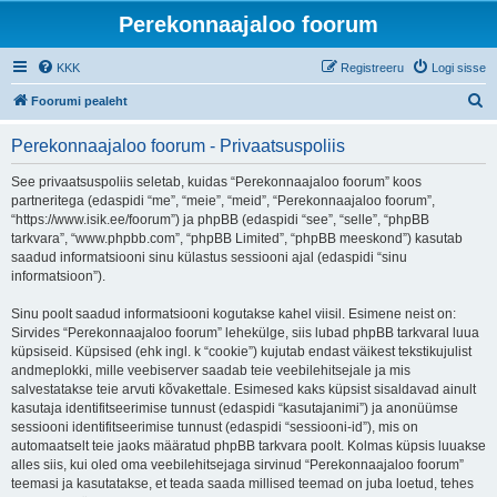
Perekonnaajaloo foorum
KKK
Registreeru
Logi sisse
O
Foorumi pealeht
t
Perekonnaajaloo foorum - Privaatsuspoliis
s
i
See privaatsuspoliis seletab, kuidas “Perekonnaajaloo foorum” koos
partneritega (edaspidi “me”, “meie”, “meid”, “Perekonnaajaloo foorum”,
“https://www.isik.ee/foorum”) ja phpBB (edaspidi “see”, “selle”, “phpBB
tarkvara”, “www.phpbb.com”, “phpBB Limited”, “phpBB meeskond”) kasutab
saadud informatsiooni sinu külastus sessiooni ajal (edaspidi “sinu
informatsioon”).
Sinu poolt saadud informatsiooni kogutakse kahel viisil. Esimene neist on:
Sirvides “Perekonnaajaloo foorum” lehekülge, siis lubad phpBB tarkvaral luua
küpsiseid. Küpsised (ehk ingl. k “cookie”) kujutab endast väikest tekstikujulist
andmeplokki, mille veebiserver saadab teie veebilehitsejale ja mis
salvestatakse teie arvuti kõvakettale. Esimesed kaks küpsist sisaldavad ainult
kasutaja identifitseerimise tunnust (edaspidi “kasutajanimi”) ja anonüümse
sessiooni identifitseerimise tunnust (edaspidi “sessiooni-id”), mis on
automaatselt teie jaoks määratud phpBB tarkvara poolt. Kolmas küpsis luuakse
alles siis, kui oled oma veebilehitsejaga sirvinud “Perekonnaajaloo foorum”
teemasi ja kasutatakse, et teada saada millised teemad on juba loetud, tehes