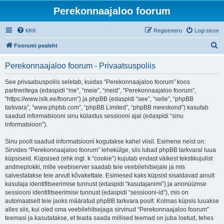
Perekonnaajaloo foorum
KKK
Registreeru
Logi sisse
O
Foorumi pealeht
t
Perekonnaajaloo foorum - Privaatsuspoliis
s
i
See privaatsuspoliis seletab, kuidas “Perekonnaajaloo foorum” koos
partneritega (edaspidi “me”, “meie”, “meid”, “Perekonnaajaloo foorum”,
“https://www.isik.ee/foorum”) ja phpBB (edaspidi “see”, “selle”, “phpBB
tarkvara”, “www.phpbb.com”, “phpBB Limited”, “phpBB meeskond”) kasutab
saadud informatsiooni sinu külastus sessiooni ajal (edaspidi “sinu
informatsioon”).
Sinu poolt saadud informatsiooni kogutakse kahel viisil. Esimene neist on:
Sirvides “Perekonnaajaloo foorum” lehekülge, siis lubad phpBB tarkvaral luua
küpsiseid. Küpsised (ehk ingl. k “cookie”) kujutab endast väikest tekstikujulist
andmeplokki, mille veebiserver saadab teie veebilehitsejale ja mis
salvestatakse teie arvuti kõvakettale. Esimesed kaks küpsist sisaldavad ainult
kasutaja identifitseerimise tunnust (edaspidi “kasutajanimi”) ja anonüümse
sessiooni identifitseerimise tunnust (edaspidi “sessiooni-id”), mis on
automaatselt teie jaoks määratud phpBB tarkvara poolt. Kolmas küpsis luuakse
alles siis, kui oled oma veebilehitsejaga sirvinud “Perekonnaajaloo foorum”
teemasi ja kasutatakse, et teada saada millised teemad on juba loetud, tehes