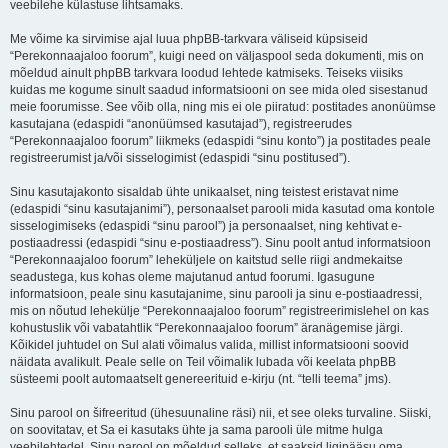
veebilehe külastuse lihtsamaks.
Me võime ka sirvimise ajal luua phpBB-tarkvara väliseid küpsiseid
“Perekonnaajaloo foorum”, kuigi need on väljaspool seda dokumenti, mis on
mõeldud ainult phpBB tarkvara loodud lehtede katmiseks. Teiseks viisiks
kuidas me kogume sinult saadud informatsiooni on see mida oled sisestanud
meie foorumisse. See võib olla, ning mis ei ole piiratud: postitades anonüümse
kasutajana (edaspidi “anonüümsed kasutajad”), registreerudes
“Perekonnaajaloo foorum” liikmeks (edaspidi “sinu konto”) ja postitades peale
registreerumist ja/või sisselogimist (edaspidi “sinu postitused”).
Sinu kasutajakonto sisaldab ühte unikaalset, ning teistest eristavat nime
(edaspidi “sinu kasutajanimi”), personaalset parooli mida kasutad oma kontole
sisselogimiseks (edaspidi “sinu parool”) ja personaalset, ning kehtivat e-
postiaadressi (edaspidi “sinu e-postiaadress”). Sinu poolt antud informatsioon
“Perekonnaajaloo foorum” leheküljele on kaitstud selle riigi andmekaitse
seadustega, kus kohas oleme majutanud antud foorumi. Igasugune
informatsioon, peale sinu kasutajanime, sinu parooli ja sinu e-postiaadressi,
mis on nõutud lehekülje “Perekonnaajaloo foorum” registreerimislehel on kas
kohustuslik või vabatahtlik “Perekonnaajaloo foorum” äranägemise järgi.
Kõikidel juhtudel on Sul alati võimalus valida, millist informatsiooni soovid
näidata avalikult. Peale selle on Teil võimalik lubada või keelata phpBB
süsteemi poolt automaatselt genereerituid e-kirju (nt. “telli teema” jms).
Sinu parool on šifreeritud (ühesuunaline räsi) nii, et see oleks turvaline. Siiski,
on soovitatav, et Sa ei kasutaks ühte ja sama parooli üle mitme hulga
veebilehtedel. Sinu parool on mõeldud selleks, et saaksid ligipääsu oma