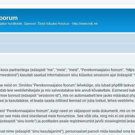
foorum
oo huvilistele. Sponsor: Eesti Isikuloo Keskus - http://www.isik.ee
oos partneritega (edaspidi “me”, “meie”, “meid”, “Perekonnaajaloo foorum”, “https:/
eskond”) kasutab saadud informatsiooni sinu külastus sessiooni ajal (edaspidi “s
e neist on: Sirvides “Perekonnaajaloo foorum” lehekülge, siis lubad phpBB tarkvara
dab teie veebilehitsejale ja mis salvestatakse teie arvuti kõvakettale. Esimesed kak
mise tunnust (edaspidi “sessiooni-id”), mis on automaatselt teie jaoks määratud php
i ja kasutatakse, et teada saada millised teemad on juba loetud, tehes veebilehe 
seid “Perekonnaajaloo foorum”, kuigi need on väljaspool seda dokumenti, mis on m
 on see mida oled sisestanud meie foorumisse. See võib olla, ning mis ei ole pii
daspidi “sinu konto”) ja postitades peale registreerumist ja/või sisselogimist (edas
tavat nime (edaspidi “sinu kasutajanimi”), personaalset parooli mida kasutad oma ko