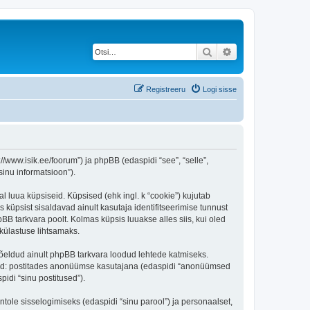
Otsi
Täiendatud otsing
Registreeru
Logi sisse
/www.isik.ee/foorum”) ja phpBB (edaspidi “see”, “selle”,
inu informatsioon”).
l luua küpsiseid. Küpsised (ehk ingl. k “cookie”) kujutab
s küpsist sisaldavad ainult kasutaja identifitseerimise tunnust
BB tarkvara poolt. Kolmas küpsis luuakse alles siis, kui oled
külastuse lihtsamaks.
õeldud ainult phpBB tarkvara loodud lehtede katmiseks.
ratud: postitades anonüümse kasutajana (edaspidi “anonüümsed
pidi “sinu postitused”).
ntole sisselogimiseks (edaspidi “sinu parool”) ja personaalset,