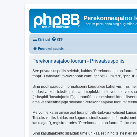
Perekonnaajaloo 
Foorum perekonna ning suguvõsa ajal
Kiirlingid
KKK
Foorumi pealeht
Perekonnaajaloo foorum - Privaatsuspoliis
See privaatsuspoliis seletab, kuidas “Perekonnaajaloo foorum” k
“phpBB tarkvara”, “www.phpbb.com”, “phpBB Limited”, “phpBB me
Sinu poolt saadud informatsiooni kogutakse kahel viisil. Esimen
endast väikest tekstikujulist andmeplokki, mille veebiserver saa
(edaspidi “kasutajanimi”) ja anonüümse sessiooni identifitseeri
oma veebilehitsejaga sirvinud “Perekonnaajaloo foorum” teemas
Me võime ka sirvimise ajal luua phpBB-tarkvara väliseid küpsi
Teiseks viisiks kuidas me kogume sinult saadud informatsiooni
kasutajad”), registreerudes “Perekonnaajaloo foorum” liikmeks (e
Sinu kasutajakonto sisaldab ühte unikaalset, ning teistest eris