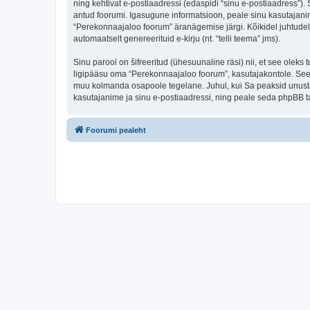
ning kehtivat e-postiaadressi (edaspidi “sinu e-postiaadress”)
antud foorumi. Igasugune informatsioon, peale sinu kasutajanim
“Perekonnaajaloo foorum” äranägemise järgi. Kõikidel juhtudel o
automaatselt genereerituid e-kirju (nt. “telli teema” jms).
Sinu parool on šifreeritud (ühesuunaline räsi) nii, et see oleks
ligipääsu oma “Perekonnaajaloo foorum”, kasutajakontole. Seega
muu kolmanda osapoole tegelane. Juhul, kui Sa peaksid unusta
kasutajanime ja sinu e-postiaadressi, ning peale seda phpBB ta
Foorumi pealeht