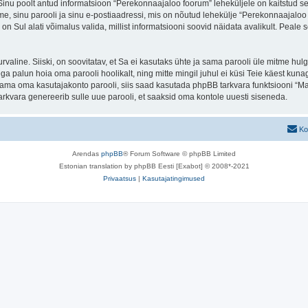
. Sinu poolt antud informatsioon “Perekonnaajaloo foorum” leheküljele on kaitstud
e, sinu parooli ja sinu e-postiaadressi, mis on nõutud lehekülje “Perekonnaajaloo f
n Sul alati võimalus valida, millist informatsiooni soovid näidata avalikult. Peale 
 turvaline. Siiski, on soovitatav, et Sa ei kasutaks ühte ja sama parooli üle mitme h
 palun hoia oma parooli hoolikalt, ning mitte mingil juhul ei küsi Teie käest kun
ma oma kasutajakonto parooli, siis saad kasutada phpBB tarkvara funktsiooni “Ma
rkvara genereerib sulle uue parooli, et saaksid oma kontole uuesti siseneda.
Ko
Arendas
phpBB
® Forum Software © phpBB Limited
Estonian translation by phpBB Eesti [Exabot] © 2008*-2021
Privaatsus
|
Kasutajatingimused