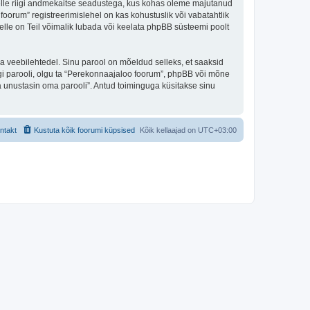
 selle riigi andmekaitse seadustega, kus kohas oleme majutanud
oorum” registreerimislehel on kas kohustuslik või vabatahtlik
selle on Teil võimalik lubada või keelata phpBB süsteemi poolt
ulga veebilehtedel. Sinu parool on mõeldud selleks, et saaksid
agi parooli, olgu ta “Perekonnaajaloo foorum”, phpBB või mõne
 unustasin oma parooli”. Antud toiminguga küsitakse sinu
ntakt
Kustuta kõik foorumi küpsised
Kõik kellaajad on
UTC+03:00