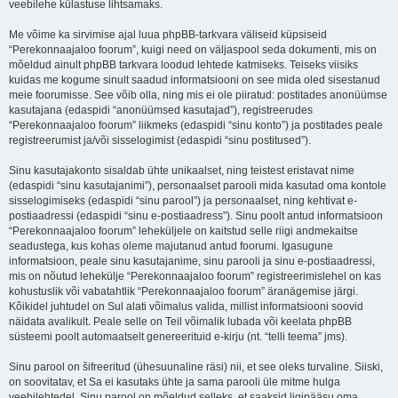
veebilehe külastuse lihtsamaks.
Me võime ka sirvimise ajal luua phpBB-tarkvara väliseid küpsiseid
“Perekonnaajaloo foorum”, kuigi need on väljaspool seda dokumenti, mis on
mõeldud ainult phpBB tarkvara loodud lehtede katmiseks. Teiseks viisiks
kuidas me kogume sinult saadud informatsiooni on see mida oled sisestanud
meie foorumisse. See võib olla, ning mis ei ole piiratud: postitades anonüümse
kasutajana (edaspidi “anonüümsed kasutajad”), registreerudes
“Perekonnaajaloo foorum” liikmeks (edaspidi “sinu konto”) ja postitades peale
registreerumist ja/või sisselogimist (edaspidi “sinu postitused”).
Sinu kasutajakonto sisaldab ühte unikaalset, ning teistest eristavat nime
(edaspidi “sinu kasutajanimi”), personaalset parooli mida kasutad oma kontole
sisselogimiseks (edaspidi “sinu parool”) ja personaalset, ning kehtivat e-
postiaadressi (edaspidi “sinu e-postiaadress”). Sinu poolt antud informatsioon
“Perekonnaajaloo foorum” leheküljele on kaitstud selle riigi andmekaitse
seadustega, kus kohas oleme majutanud antud foorumi. Igasugune
informatsioon, peale sinu kasutajanime, sinu parooli ja sinu e-postiaadressi,
mis on nõutud lehekülje “Perekonnaajaloo foorum” registreerimislehel on kas
kohustuslik või vabatahtlik “Perekonnaajaloo foorum” äranägemise järgi.
Kõikidel juhtudel on Sul alati võimalus valida, millist informatsiooni soovid
näidata avalikult. Peale selle on Teil võimalik lubada või keelata phpBB
süsteemi poolt automaatselt genereerituid e-kirju (nt. “telli teema” jms).
Sinu parool on šifreeritud (ühesuunaline räsi) nii, et see oleks turvaline. Siiski,
on soovitatav, et Sa ei kasutaks ühte ja sama parooli üle mitme hulga
veebilehtedel. Sinu parool on mõeldud selleks, et saaksid ligipääsu oma