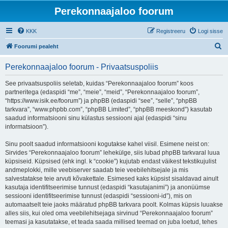
Perekonnaajaloo foorum
KKK
Registreeru
Logi sisse
O
Foorumi pealeht
t
Perekonnaajaloo foorum - Privaatsuspoliis
s
i
See privaatsuspoliis seletab, kuidas “Perekonnaajaloo foorum” koos
partneritega (edaspidi “me”, “meie”, “meid”, “Perekonnaajaloo foorum”,
“https://www.isik.ee/foorum”) ja phpBB (edaspidi “see”, “selle”, “phpBB
tarkvara”, “www.phpbb.com”, “phpBB Limited”, “phpBB meeskond”) kasutab
saadud informatsiooni sinu külastus sessiooni ajal (edaspidi “sinu
informatsioon”).
Sinu poolt saadud informatsiooni kogutakse kahel viisil. Esimene neist on:
Sirvides “Perekonnaajaloo foorum” lehekülge, siis lubad phpBB tarkvaral luua
küpsiseid. Küpsised (ehk ingl. k “cookie”) kujutab endast väikest tekstikujulist
andmeplokki, mille veebiserver saadab teie veebilehitsejale ja mis
salvestatakse teie arvuti kõvakettale. Esimesed kaks küpsist sisaldavad ainult
kasutaja identifitseerimise tunnust (edaspidi “kasutajanimi”) ja anonüümse
sessiooni identifitseerimise tunnust (edaspidi “sessiooni-id”), mis on
automaatselt teie jaoks määratud phpBB tarkvara poolt. Kolmas küpsis luuakse
alles siis, kui oled oma veebilehitsejaga sirvinud “Perekonnaajaloo foorum”
teemasi ja kasutatakse, et teada saada millised teemad on juba loetud, tehes