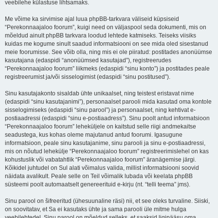
veebilehe külastuse lihtsamaks.
Me võime ka sirvimise ajal luua phpBB-tarkvara väliseid küpsiseid
“Perekonnaajaloo foorum”, kuigi need on väljaspool seda dokumenti, mis on
mõeldud ainult phpBB tarkvara loodud lehtede katmiseks. Teiseks viisiks
kuidas me kogume sinult saadud informatsiooni on see mida oled sisestanud
meie foorumisse. See võib olla, ning mis ei ole piiratud: postitades anonüümse
kasutajana (edaspidi “anonüümsed kasutajad”), registreerudes
“Perekonnaajaloo foorum” liikmeks (edaspidi “sinu konto”) ja postitades peale
registreerumist ja/või sisselogimist (edaspidi “sinu postitused”).
Sinu kasutajakonto sisaldab ühte unikaalset, ning teistest eristavat nime
(edaspidi “sinu kasutajanimi”), personaalset parooli mida kasutad oma kontole
sisselogimiseks (edaspidi “sinu parool”) ja personaalset, ning kehtivat e-
postiaadressi (edaspidi “sinu e-postiaadress”). Sinu poolt antud informatsioon
“Perekonnaajaloo foorum” leheküljele on kaitstud selle riigi andmekaitse
seadustega, kus kohas oleme majutanud antud foorumi. Igasugune
informatsioon, peale sinu kasutajanime, sinu parooli ja sinu e-postiaadressi,
mis on nõutud lehekülje “Perekonnaajaloo foorum” registreerimislehel on kas
kohustuslik või vabatahtlik “Perekonnaajaloo foorum” äranägemise järgi.
Kõikidel juhtudel on Sul alati võimalus valida, millist informatsiooni soovid
näidata avalikult. Peale selle on Teil võimalik lubada või keelata phpBB
süsteemi poolt automaatselt genereerituid e-kirju (nt. “telli teema” jms).
Sinu parool on šifreeritud (ühesuunaline räsi) nii, et see oleks turvaline. Siiski,
on soovitatav, et Sa ei kasutaks ühte ja sama parooli üle mitme hulga
veebilehtedel. Sinu parool on mõeldud selleks, et saaksid ligipääsu oma