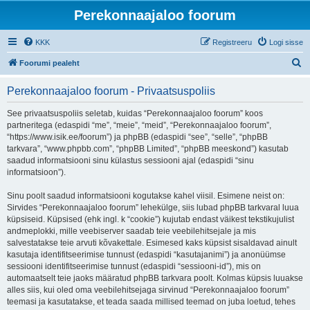
Perekonnaajaloo foorum
KKK
Registreeru
Logi sisse
O
Foorumi pealeht
t
Perekonnaajaloo foorum - Privaatsuspoliis
s
i
See privaatsuspoliis seletab, kuidas “Perekonnaajaloo foorum” koos
partneritega (edaspidi “me”, “meie”, “meid”, “Perekonnaajaloo foorum”,
“https://www.isik.ee/foorum”) ja phpBB (edaspidi “see”, “selle”, “phpBB
tarkvara”, “www.phpbb.com”, “phpBB Limited”, “phpBB meeskond”) kasutab
saadud informatsiooni sinu külastus sessiooni ajal (edaspidi “sinu
informatsioon”).
Sinu poolt saadud informatsiooni kogutakse kahel viisil. Esimene neist on:
Sirvides “Perekonnaajaloo foorum” lehekülge, siis lubad phpBB tarkvaral luua
küpsiseid. Küpsised (ehk ingl. k “cookie”) kujutab endast väikest tekstikujulist
andmeplokki, mille veebiserver saadab teie veebilehitsejale ja mis
salvestatakse teie arvuti kõvakettale. Esimesed kaks küpsist sisaldavad ainult
kasutaja identifitseerimise tunnust (edaspidi “kasutajanimi”) ja anonüümse
sessiooni identifitseerimise tunnust (edaspidi “sessiooni-id”), mis on
automaatselt teie jaoks määratud phpBB tarkvara poolt. Kolmas küpsis luuakse
alles siis, kui oled oma veebilehitsejaga sirvinud “Perekonnaajaloo foorum”
teemasi ja kasutatakse, et teada saada millised teemad on juba loetud, tehes