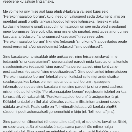
veebilehe külastuse lihtsamaks.
Me võime ka sirvimise ajal luua phpBB-tarkvara väliseid küpsiseid
“Perekonnaajaloo foorum”, kuigi need on väljaspool seda dokumenti, mis on
mõeldud ainult phpBB tarkvara loodud lehtede katmiseks. Teiseks viisiks
kuidas me kogume sinult saadud informatsiooni on see mida oled sisestanud
meie foorumisse. See võib olla, ning mis ei ole piiratud: postitades anonüümse
kasutajana (edaspidi “anonüümsed kasutajad”), registreerudes
“Perekonnaajaloo foorum” liikmeks (edaspidi “sinu konto”) ja postitades peale
registreerumist ja/või sisselogimist (edaspidi “sinu postitused”).
Sinu kasutajakonto sisaldab ühte unikaalset, ning teistest eristavat nime
(edaspidi “sinu kasutajanimi”), personaalset parooli mida kasutad oma kontole
sisselogimiseks (edaspidi “sinu parool”) ja personaalset, ning kehtivat e-
postiaadressi (edaspidi “sinu e-postiaadress”). Sinu poolt antud informatsioon
“Perekonnaajaloo foorum” leheküljele on kaitstud selle riigi andmekaitse
seadustega, kus kohas oleme majutanud antud foorumi. Igasugune
informatsioon, peale sinu kasutajanime, sinu parooli ja sinu e-postiaadressi,
mis on nõutud lehekülje “Perekonnaajaloo foorum” registreerimislehel on kas
kohustuslik või vabatahtlik “Perekonnaajaloo foorum” äranägemise järgi.
Kõikidel juhtudel on Sul alati võimalus valida, millist informatsiooni soovid
näidata avalikult. Peale selle on Teil võimalik lubada või keelata phpBB
süsteemi poolt automaatselt genereerituid e-kirju (nt. “telli teema” jms).
Sinu parool on šifreeritud (ühesuunaline räsi) nii, et see oleks turvaline. Siiski,
on soovitatav, et Sa ei kasutaks ühte ja sama parooli üle mitme hulga
veebilehtedel. Sinu parool on mõeldud selleks, et saaksid ligipääsu oma