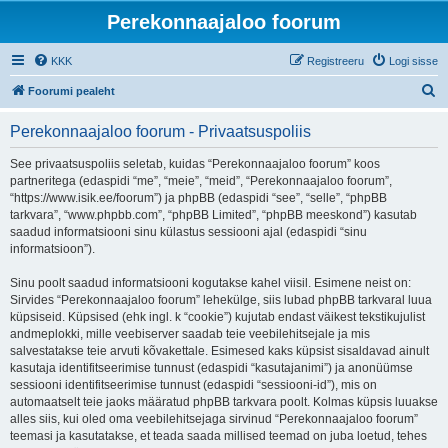
Perekonnaajaloo foorum
KKK
Registreeru
Logi sisse
O
Foorumi pealeht
t
Perekonnaajaloo foorum - Privaatsuspoliis
s
i
See privaatsuspoliis seletab, kuidas “Perekonnaajaloo foorum” koos
partneritega (edaspidi “me”, “meie”, “meid”, “Perekonnaajaloo foorum”,
“https://www.isik.ee/foorum”) ja phpBB (edaspidi “see”, “selle”, “phpBB
tarkvara”, “www.phpbb.com”, “phpBB Limited”, “phpBB meeskond”) kasutab
saadud informatsiooni sinu külastus sessiooni ajal (edaspidi “sinu
informatsioon”).
Sinu poolt saadud informatsiooni kogutakse kahel viisil. Esimene neist on:
Sirvides “Perekonnaajaloo foorum” lehekülge, siis lubad phpBB tarkvaral luua
küpsiseid. Küpsised (ehk ingl. k “cookie”) kujutab endast väikest tekstikujulist
andmeplokki, mille veebiserver saadab teie veebilehitsejale ja mis
salvestatakse teie arvuti kõvakettale. Esimesed kaks küpsist sisaldavad ainult
kasutaja identifitseerimise tunnust (edaspidi “kasutajanimi”) ja anonüümse
sessiooni identifitseerimise tunnust (edaspidi “sessiooni-id”), mis on
automaatselt teie jaoks määratud phpBB tarkvara poolt. Kolmas küpsis luuakse
alles siis, kui oled oma veebilehitsejaga sirvinud “Perekonnaajaloo foorum”
teemasi ja kasutatakse, et teada saada millised teemad on juba loetud, tehes