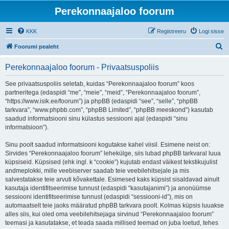
Perekonnaajaloo foorum
KKK
Registreeru
Logi sisse
O
Foorumi pealeht
t
Perekonnaajaloo foorum - Privaatsuspoliis
s
i
See privaatsuspoliis seletab, kuidas “Perekonnaajaloo foorum” koos
partneritega (edaspidi “me”, “meie”, “meid”, “Perekonnaajaloo foorum”,
“https://www.isik.ee/foorum”) ja phpBB (edaspidi “see”, “selle”, “phpBB
tarkvara”, “www.phpbb.com”, “phpBB Limited”, “phpBB meeskond”) kasutab
saadud informatsiooni sinu külastus sessiooni ajal (edaspidi “sinu
informatsioon”).
Sinu poolt saadud informatsiooni kogutakse kahel viisil. Esimene neist on:
Sirvides “Perekonnaajaloo foorum” lehekülge, siis lubad phpBB tarkvaral luua
küpsiseid. Küpsised (ehk ingl. k “cookie”) kujutab endast väikest tekstikujulist
andmeplokki, mille veebiserver saadab teie veebilehitsejale ja mis
salvestatakse teie arvuti kõvakettale. Esimesed kaks küpsist sisaldavad ainult
kasutaja identifitseerimise tunnust (edaspidi “kasutajanimi”) ja anonüümse
sessiooni identifitseerimise tunnust (edaspidi “sessiooni-id”), mis on
automaatselt teie jaoks määratud phpBB tarkvara poolt. Kolmas küpsis luuakse
alles siis, kui oled oma veebilehitsejaga sirvinud “Perekonnaajaloo foorum”
teemasi ja kasutatakse, et teada saada millised teemad on juba loetud, tehes