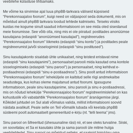
veebilehe külastuse lihtsamaks.
Me võime ka sirvimise ajal luua phpBB-tarkvara väliseid küpsiseid
“Perekonnaajaloo foorum”, kuigi need on väljaspool seda dokumenti, mis on
mõeldud ainult phpBB tarkvara loodud lehtede katmiseks. Teiseks viisiks
kuidas me kogume sinult saadud informatsiooni on see mida oled sisestanud
meie foorumisse. See võib olla, ning mis ei ole piiratud: postitades anonüümse
kasutajana (edaspidi “anonüümsed kasutajad”), registreerudes
“Perekonnaajaloo foorum” liikmeks (edaspidi “sinu konto”) ja postitades peale
registreerumist ja/või sisselogimist (edaspidi “sinu postitused”).
Sinu kasutajakonto sisaldab ühte unikaalset, ning teistest eristavat nime
(edaspidi “sinu kasutajanimi”), personaalset parooli mida kasutad oma kontole
sisselogimiseks (edaspidi “sinu parool”) ja personaalset, ning kehtivat e-
postiaadressi (edaspidi “sinu e-postiaadress”). Sinu poolt antud informatsioon
“Perekonnaajaloo foorum” leheküljele on kaitstud selle riigi andmekaitse
seadustega, kus kohas oleme majutanud antud foorumi. Igasugune
informatsioon, peale sinu kasutajanime, sinu parooli ja sinu e-postiaadressi,
mis on nõutud lehekülje “Perekonnaajaloo foorum” registreerimislehel on kas
kohustuslik või vabatahtlik “Perekonnaajaloo foorum” äranägemise järgi.
Kõikidel juhtudel on Sul alati võimalus valida, millist informatsiooni soovid
näidata avalikult. Peale selle on Teil võimalik lubada või keelata phpBB
süsteemi poolt automaatselt genereerituid e-kirju (nt. “telli teema” jms).
Sinu parool on šifreeritud (ühesuunaline räsi) nii, et see oleks turvaline. Siiski,
on soovitatav, et Sa ei kasutaks ühte ja sama parooli üle mitme hulga
veebilehtedel. Sinu parool on mõeldud selleks, et saaksid ligipääsu oma