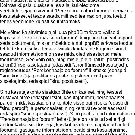
Kolmas küpsis luuakse alles siis, kui oled oma
veebilehitsejaga sirvinud “Perekonnaajaloo foorum” teemasi ja
kasutatakse, et teada saada millised teemad on juba loetud,
tehes veebilehe külastuse lihtsamaks.
Me võime ka sirvimise ajal luua phpBB-tarkvara väliseid
küpsiseid “Perekonnaajaloo foorum”, kuigi need on väljaspool
seda dokumenti, mis on mõeldud ainult phpBB tarkvara loodud
lehtede katmiseks. Teiseks viisiks kuidas me kogume sinult
saadud informatsiooni on see mida oled sisestanud meie
foorumisse. See võib olla, ning mis ei ole piiratud: postitades
anonüümse kasutajana (edaspidi “anonüümsed kasutajad”),
registreerudes “Perekonnaajaloo foorum” liikmeks (edaspidi
“sinu konto”) ja postitades peale registreerumist ja/või
sisselogimist (edaspidi “sinu postitused”).
Sinu kasutajakonto sisaldab ühte unikaalset, ning teistest
eristavat nime (edaspidi “sinu kasutajanimi”), personaalset
parooli mida kasutad oma kontole sisselogimiseks (edaspidi
“sinu parool”) ja personaalset, ning kehtivat e-postiaadressi
(edaspidi “sinu e-postiaadress”). Sinu poolt antud informatsioon
“Perekonnaajaloo foorum” leheküljele on kaitstud selle riigi
andmekaitse seadustega, kus kohas oleme majutanud antud
foorumi. Igasugune informatsioon, peale sinu kasutajanime,