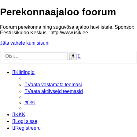
Perekonnaajaloo foorum
Foorum perekonna ning suguvõsa ajaloo huvilistele. Sponsor:
Eesti Isikuloo Keskus - http://www.isik.ee
Jäta vahele kuni sisuni
Täiendatud
Otsi
otsing
Kiirlingid
Vaata vastamata teemasi
Vaata aktiivseid teemasid
Otsi
KKK
Logi sisse
Registreeru