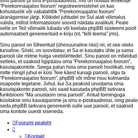
sinu parooli ja sinu e-postiaadressi, mis on nõutud lehekülje
“Perekonnaajaloo foorum” registreerimislehel on kas
kohustuslik või vabatahtlik “Perekonnaajaloo foorum”
äranägemise järgi. Kõikidel juhtudel on Sul alati võimalus
valida, millist informatsiooni soovid näidata avalikult. Peale
selle on Teil võimalik lubada või keelata phpBB süsteemi poolt
automaatselt genereerituid e-kirju (nt. “telli teema” jms).
Sinu parool on šifreeritud (ühesuunaline räsi) nii, et see oleks
turvaline. Siiski, on soovitatav, et Sa ei kasutaks ühte ja sama
parooli üle mitme hulga veebilehtedel. Sinu parool on mõeldud
selleks, et saaksid ligipääsu oma “Perekonnaajaloo foorum”,
kasutajakontole. Seega palun hoia oma parooli hoolikalt, ning
mitte mingil juhul ei küsi Teie käest kunagi parooli, olgu ta
“Perekonnaajaloo foorum”, phpBB või mõne muu kolmanda
osapoole tegelane. Juhul, kui Sa peaksid unustama oma
kasutajakonto parooli, siis saad kasutada phpBB tarkvara
funktsiooni “Ma unustasin oma parooli”. Antud toiminguga
küsitakse sinu kasutajanime ja sinu e-postiaadressi, ning peale
seda phpBB tarkvara genereerib sulle uue parooli, et saaksid
oma kontole uuesti siseneda.
Foorumi pealeht
Kontakt