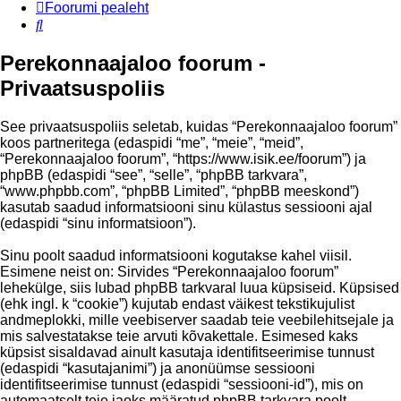
Foorumi pealeht
Otsi
Perekonnaajaloo foorum -
Privaatsuspoliis
See privaatsuspoliis seletab, kuidas “Perekonnaajaloo foorum”
koos partneritega (edaspidi “me”, “meie”, “meid”,
“Perekonnaajaloo foorum”, “https://www.isik.ee/foorum”) ja
phpBB (edaspidi “see”, “selle”, “phpBB tarkvara”,
“www.phpbb.com”, “phpBB Limited”, “phpBB meeskond”)
kasutab saadud informatsiooni sinu külastus sessiooni ajal
(edaspidi “sinu informatsioon”).
Sinu poolt saadud informatsiooni kogutakse kahel viisil.
Esimene neist on: Sirvides “Perekonnaajaloo foorum”
lehekülge, siis lubad phpBB tarkvaral luua küpsiseid. Küpsised
(ehk ingl. k “cookie”) kujutab endast väikest tekstikujulist
andmeplokki, mille veebiserver saadab teie veebilehitsejale ja
mis salvestatakse teie arvuti kõvakettale. Esimesed kaks
küpsist sisaldavad ainult kasutaja identifitseerimise tunnust
(edaspidi “kasutajanimi”) ja anonüümse sessiooni
identifitseerimise tunnust (edaspidi “sessiooni-id”), mis on
automaatselt teie jaoks määratud phpBB tarkvara poolt.