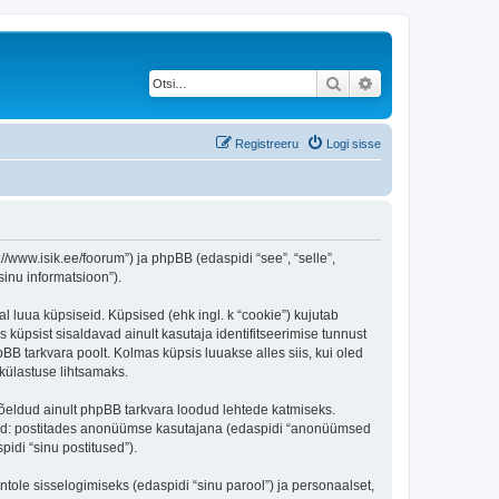
Otsi
Täiendatud otsing
Registreeru
Logi sisse
/www.isik.ee/foorum”) ja phpBB (edaspidi “see”, “selle”,
inu informatsioon”).
l luua küpsiseid. Küpsised (ehk ingl. k “cookie”) kujutab
s küpsist sisaldavad ainult kasutaja identifitseerimise tunnust
BB tarkvara poolt. Kolmas küpsis luuakse alles siis, kui oled
külastuse lihtsamaks.
õeldud ainult phpBB tarkvara loodud lehtede katmiseks.
ratud: postitades anonüümse kasutajana (edaspidi “anonüümsed
pidi “sinu postitused”).
ntole sisselogimiseks (edaspidi “sinu parool”) ja personaalset,