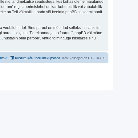
 selle riigi andmekaitse seadustega, kus kohas oleme majutanud
oorum” registreerimislehel on kas kohustuslik või vabatahtlik
selle on Teil võimalik lubada või keelata phpBB süsteemi poolt
ulga veebilehtedel. Sinu parool on mõeldud selleks, et saaksid
agi parooli, olgu ta “Perekonnaajaloo foorum”, phpBB või mõne
 unustasin oma parooli”. Antud toiminguga küsitakse sinu
ntakt
Kustuta kõik foorumi küpsised
Kõik kellaajad on
UTC+03:00