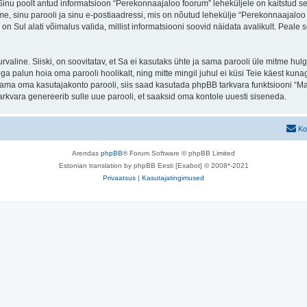
. Sinu poolt antud informatsioon “Perekonnaajaloo foorum” leheküljele on kaitstud
e, sinu parooli ja sinu e-postiaadressi, mis on nõutud lehekülje “Perekonnaajaloo f
n Sul alati võimalus valida, millist informatsiooni soovid näidata avalikult. Peale 
 turvaline. Siiski, on soovitatav, et Sa ei kasutaks ühte ja sama parooli üle mitme h
 palun hoia oma parooli hoolikalt, ning mitte mingil juhul ei küsi Teie käest kun
ma oma kasutajakonto parooli, siis saad kasutada phpBB tarkvara funktsiooni “Ma
rkvara genereerib sulle uue parooli, et saaksid oma kontole uuesti siseneda.
Ko
Arendas
phpBB
® Forum Software © phpBB Limited
Estonian translation by phpBB Eesti [Exabot] © 2008*-2021
Privaatsus
|
Kasutajatingimused