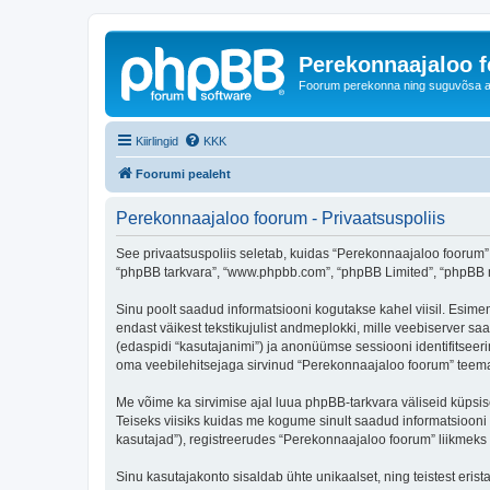
Perekonnaajaloo 
Foorum perekonna ning suguvõsa ajal
Kiirlingid
KKK
Foorumi pealeht
Perekonnaajaloo foorum - Privaatsuspoliis
See privaatsuspoliis seletab, kuidas “Perekonnaajaloo foorum” k
“phpBB tarkvara”, “www.phpbb.com”, “phpBB Limited”, “phpBB me
Sinu poolt saadud informatsiooni kogutakse kahel viisil. Esimen
endast väikest tekstikujulist andmeplokki, mille veebiserver saa
(edaspidi “kasutajanimi”) ja anonüümse sessiooni identifitseeri
oma veebilehitsejaga sirvinud “Perekonnaajaloo foorum” teemas
Me võime ka sirvimise ajal luua phpBB-tarkvara väliseid küpsi
Teiseks viisiks kuidas me kogume sinult saadud informatsiooni
kasutajad”), registreerudes “Perekonnaajaloo foorum” liikmeks (e
Sinu kasutajakonto sisaldab ühte unikaalset, ning teistest eris