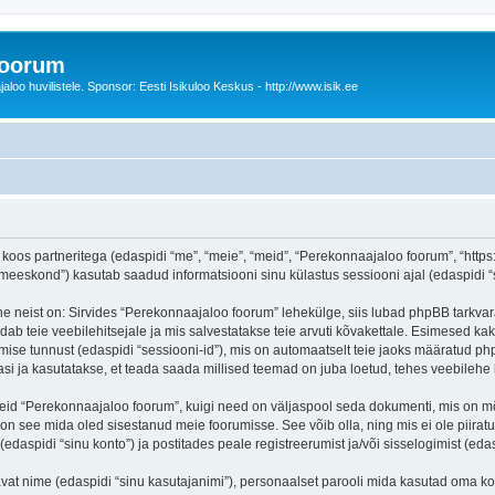
foorum
oo huvilistele. Sponsor: Eesti Isikuloo Keskus - http://www.isik.ee
oos partneritega (edaspidi “me”, “meie”, “meid”, “Perekonnaajaloo foorum”, “https:/
eskond”) kasutab saadud informatsiooni sinu külastus sessiooni ajal (edaspidi “s
e neist on: Sirvides “Perekonnaajaloo foorum” lehekülge, siis lubad phpBB tarkvara
dab teie veebilehitsejale ja mis salvestatakse teie arvuti kõvakettale. Esimesed kak
mise tunnust (edaspidi “sessiooni-id”), mis on automaatselt teie jaoks määratud php
i ja kasutatakse, et teada saada millised teemad on juba loetud, tehes veebilehe 
seid “Perekonnaajaloo foorum”, kuigi need on väljaspool seda dokumenti, mis on m
 on see mida oled sisestanud meie foorumisse. See võib olla, ning mis ei ole pii
daspidi “sinu konto”) ja postitades peale registreerumist ja/või sisselogimist (edas
tavat nime (edaspidi “sinu kasutajanimi”), personaalset parooli mida kasutad oma ko