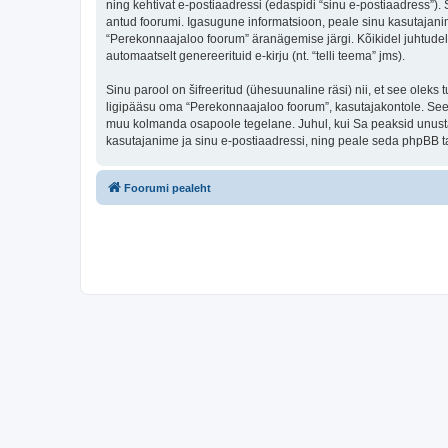
ning kehtivat e-postiaadressi (edaspidi “sinu e-postiaadress”)
antud foorumi. Igasugune informatsioon, peale sinu kasutajanim
“Perekonnaajaloo foorum” äranägemise järgi. Kõikidel juhtudel o
automaatselt genereerituid e-kirju (nt. “telli teema” jms).
Sinu parool on šifreeritud (ühesuunaline räsi) nii, et see oleks
ligipääsu oma “Perekonnaajaloo foorum”, kasutajakontole. Seega
muu kolmanda osapoole tegelane. Juhul, kui Sa peaksid unusta
kasutajanime ja sinu e-postiaadressi, ning peale seda phpBB ta
Foorumi pealeht