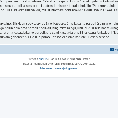
. Sinu poolt antud informatsioon “Perekonnaajaloo foorum” leheküljele on kaitstud
e, sinu parooli ja sinu e-postiaadressi, mis on nõutud lehekülje “Perekonnaajaloo f
n Sul alati võimalus valida, millist informatsiooni soovid näidata avalikult. Peale 
 turvaline. Siiski, on soovitatav, et Sa ei kasutaks ühte ja sama parooli üle mitme h
 palun hoia oma parooli hoolikalt, ning mitte mingil juhul ei küsi Teie käest kun
ma oma kasutajakonto parooli, siis saad kasutada phpBB tarkvara funktsiooni “Ma
rkvara genereerib sulle uue parooli, et saaksid oma kontole uuesti siseneda.
Ko
Arendas
phpBB
® Forum Software © phpBB Limited
Estonian translation by phpBB Eesti [Exabot] © 2008*-2021
Privaatsus
|
Kasutajatingimused