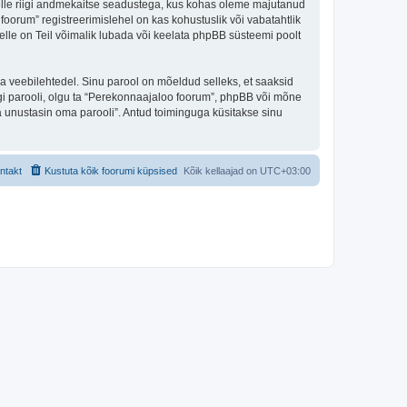
 selle riigi andmekaitse seadustega, kus kohas oleme majutanud
oorum” registreerimislehel on kas kohustuslik või vabatahtlik
selle on Teil võimalik lubada või keelata phpBB süsteemi poolt
ulga veebilehtedel. Sinu parool on mõeldud selleks, et saaksid
agi parooli, olgu ta “Perekonnaajaloo foorum”, phpBB või mõne
 unustasin oma parooli”. Antud toiminguga küsitakse sinu
ntakt
Kustuta kõik foorumi küpsised
Kõik kellaajad on
UTC+03:00