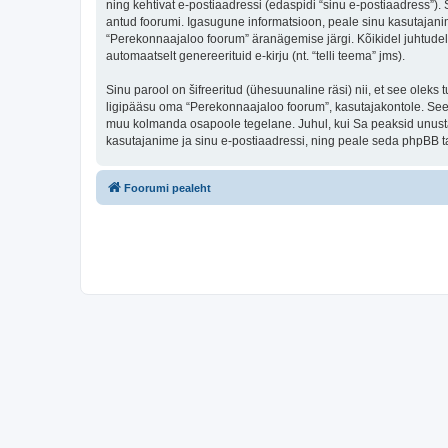
ning kehtivat e-postiaadressi (edaspidi “sinu e-postiaadress”)
antud foorumi. Igasugune informatsioon, peale sinu kasutajanim
“Perekonnaajaloo foorum” äranägemise järgi. Kõikidel juhtudel o
automaatselt genereerituid e-kirju (nt. “telli teema” jms).
Sinu parool on šifreeritud (ühesuunaline räsi) nii, et see oleks
ligipääsu oma “Perekonnaajaloo foorum”, kasutajakontole. Seega
muu kolmanda osapoole tegelane. Juhul, kui Sa peaksid unusta
kasutajanime ja sinu e-postiaadressi, ning peale seda phpBB ta
Foorumi pealeht