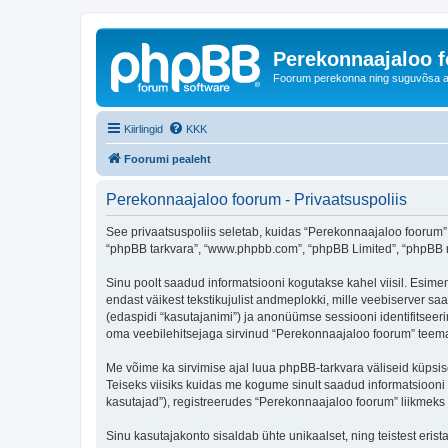
Perekonnaajaloo 
Foorum perekonna ning suguvõsa ajal
Kiirlingid
KKK
Foorumi pealeht
Perekonnaajaloo foorum - Privaatsuspoliis
See privaatsuspoliis seletab, kuidas “Perekonnaajaloo foorum” k
“phpBB tarkvara”, “www.phpbb.com”, “phpBB Limited”, “phpBB me
Sinu poolt saadud informatsiooni kogutakse kahel viisil. Esimen
endast väikest tekstikujulist andmeplokki, mille veebiserver saa
(edaspidi “kasutajanimi”) ja anonüümse sessiooni identifitseeri
oma veebilehitsejaga sirvinud “Perekonnaajaloo foorum” teemas
Me võime ka sirvimise ajal luua phpBB-tarkvara väliseid küpsi
Teiseks viisiks kuidas me kogume sinult saadud informatsiooni
kasutajad”), registreerudes “Perekonnaajaloo foorum” liikmeks (e
Sinu kasutajakonto sisaldab ühte unikaalset, ning teistest eris