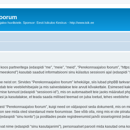
foorum
oo huvilistele. Sponsor: Eesti Isikuloo Keskus - http://www.isik.ee
oos partneritega (edaspidi “me”, “meie”, “meid”, “Perekonnaajaloo foorum”, “https:/
eskond”) kasutab saadud informatsiooni sinu külastus sessiooni ajal (edaspidi “s
e neist on: Sirvides “Perekonnaajaloo foorum” lehekülge, siis lubad phpBB tarkvara
dab teie veebilehitsejale ja mis salvestatakse teie arvuti kõvakettale. Esimesed kak
mise tunnust (edaspidi “sessiooni-id”), mis on automaatselt teie jaoks määratud php
i ja kasutatakse, et teada saada millised teemad on juba loetud, tehes veebilehe 
seid “Perekonnaajaloo foorum”, kuigi need on väljaspool seda dokumenti, mis on m
 on see mida oled sisestanud meie foorumisse. See võib olla, ning mis ei ole pii
daspidi “sinu konto”) ja postitades peale registreerumist ja/või sisselogimist (edas
tavat nime (edaspidi “sinu kasutajanimi”), personaalset parooli mida kasutad oma ko