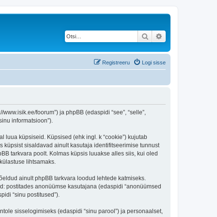
Otsi
Täiendatud otsing
Registreeru
Logi sisse
/www.isik.ee/foorum”) ja phpBB (edaspidi “see”, “selle”,
inu informatsioon”).
l luua küpsiseid. Küpsised (ehk ingl. k “cookie”) kujutab
s küpsist sisaldavad ainult kasutaja identifitseerimise tunnust
BB tarkvara poolt. Kolmas küpsis luuakse alles siis, kui oled
külastuse lihtsamaks.
õeldud ainult phpBB tarkvara loodud lehtede katmiseks.
ratud: postitades anonüümse kasutajana (edaspidi “anonüümsed
pidi “sinu postitused”).
ntole sisselogimiseks (edaspidi “sinu parool”) ja personaalset,