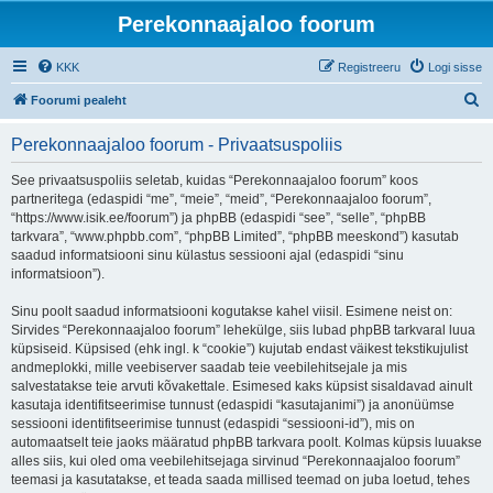
Perekonnaajaloo foorum
KKK
Registreeru
Logi sisse
O
Foorumi pealeht
t
Perekonnaajaloo foorum - Privaatsuspoliis
s
i
See privaatsuspoliis seletab, kuidas “Perekonnaajaloo foorum” koos
partneritega (edaspidi “me”, “meie”, “meid”, “Perekonnaajaloo foorum”,
“https://www.isik.ee/foorum”) ja phpBB (edaspidi “see”, “selle”, “phpBB
tarkvara”, “www.phpbb.com”, “phpBB Limited”, “phpBB meeskond”) kasutab
saadud informatsiooni sinu külastus sessiooni ajal (edaspidi “sinu
informatsioon”).
Sinu poolt saadud informatsiooni kogutakse kahel viisil. Esimene neist on:
Sirvides “Perekonnaajaloo foorum” lehekülge, siis lubad phpBB tarkvaral luua
küpsiseid. Küpsised (ehk ingl. k “cookie”) kujutab endast väikest tekstikujulist
andmeplokki, mille veebiserver saadab teie veebilehitsejale ja mis
salvestatakse teie arvuti kõvakettale. Esimesed kaks küpsist sisaldavad ainult
kasutaja identifitseerimise tunnust (edaspidi “kasutajanimi”) ja anonüümse
sessiooni identifitseerimise tunnust (edaspidi “sessiooni-id”), mis on
automaatselt teie jaoks määratud phpBB tarkvara poolt. Kolmas küpsis luuakse
alles siis, kui oled oma veebilehitsejaga sirvinud “Perekonnaajaloo foorum”
teemasi ja kasutatakse, et teada saada millised teemad on juba loetud, tehes