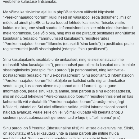
veebilehe külastuse lihtsamaks.
Me võime ka sirvimise ajal luua phpBB-tarkvara väliseid küpsiseid
“Perekonnaajaloo foorum”, kuigi need on väljaspool seda dokumenti, mis on
mõeldud ainult phpBB tarkvara loodud lehtede katmiseks. Teiseks viisiks
kuidas me kogume sinult saadud informatsiooni on see mida oled sisestanud
meie foorumisse. See võib olla, ning mis ei ole piiratud: postitades anonüümse
kasutajana (edaspidi “anonüümsed kasutajad”), registreerudes
“Perekonnaajaloo foorum” liikmeks (edaspidi “sinu konto”) ja postitades peale
registreerumist ja/või sisselogimist (edaspidi “sinu postitused”).
Sinu kasutajakonto sisaldab ühte unikaalset, ning teistest eristavat nime
(edaspidi “sinu kasutajanimi”), personaalset parooli mida kasutad oma kontole
sisselogimiseks (edaspidi “sinu parool”) ja personaalset, ning kehtivat e-
postiaadressi (edaspidi “sinu e-postiaadress”). Sinu poolt antud informatsioon
“Perekonnaajaloo foorum” leheküljele on kaitstud selle riigi andmekaitse
seadustega, kus kohas oleme majutanud antud foorumi. Igasugune
informatsioon, peale sinu kasutajanime, sinu parooli ja sinu e-postiaadressi,
mis on nõutud lehekülje “Perekonnaajaloo foorum” registreerimislehel on kas
kohustuslik või vabatahtlik “Perekonnaajaloo foorum” äranägemise järgi.
Kõikidel juhtudel on Sul alati võimalus valida, millist informatsiooni soovid
näidata avalikult. Peale selle on Teil võimalik lubada või keelata phpBB
süsteemi poolt automaatselt genereerituid e-kirju (nt. “telli teema” jms).
Sinu parool on šifreeritud (ühesuunaline räsi) nii, et see oleks turvaline. Siiski,
on soovitatav, et Sa ei kasutaks ühte ja sama parooli üle mitme hulga
veebilehtedel. Sinu parool on mõeldud selleks, et saaksid ligipääsu oma