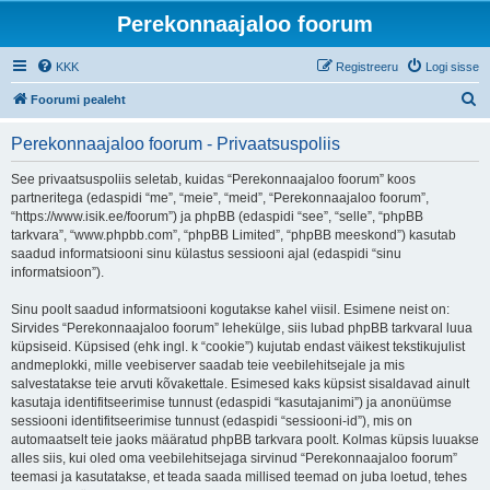
Perekonnaajaloo foorum
KKK
Registreeru
Logi sisse
O
Foorumi pealeht
t
Perekonnaajaloo foorum - Privaatsuspoliis
s
i
See privaatsuspoliis seletab, kuidas “Perekonnaajaloo foorum” koos
partneritega (edaspidi “me”, “meie”, “meid”, “Perekonnaajaloo foorum”,
“https://www.isik.ee/foorum”) ja phpBB (edaspidi “see”, “selle”, “phpBB
tarkvara”, “www.phpbb.com”, “phpBB Limited”, “phpBB meeskond”) kasutab
saadud informatsiooni sinu külastus sessiooni ajal (edaspidi “sinu
informatsioon”).
Sinu poolt saadud informatsiooni kogutakse kahel viisil. Esimene neist on:
Sirvides “Perekonnaajaloo foorum” lehekülge, siis lubad phpBB tarkvaral luua
küpsiseid. Küpsised (ehk ingl. k “cookie”) kujutab endast väikest tekstikujulist
andmeplokki, mille veebiserver saadab teie veebilehitsejale ja mis
salvestatakse teie arvuti kõvakettale. Esimesed kaks küpsist sisaldavad ainult
kasutaja identifitseerimise tunnust (edaspidi “kasutajanimi”) ja anonüümse
sessiooni identifitseerimise tunnust (edaspidi “sessiooni-id”), mis on
automaatselt teie jaoks määratud phpBB tarkvara poolt. Kolmas küpsis luuakse
alles siis, kui oled oma veebilehitsejaga sirvinud “Perekonnaajaloo foorum”
teemasi ja kasutatakse, et teada saada millised teemad on juba loetud, tehes