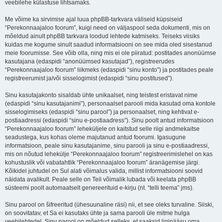
veebilehe külastuse lihtsamaks.
Me võime ka sirvimise ajal luua phpBB-tarkvara väliseid küpsiseid
“Perekonnaajaloo foorum”, kuigi need on väljaspool seda dokumenti, mis on
mõeldud ainult phpBB tarkvara loodud lehtede katmiseks. Teiseks viisiks
kuidas me kogume sinult saadud informatsiooni on see mida oled sisestanud
meie foorumisse. See võib olla, ning mis ei ole piiratud: postitades anonüümse
kasutajana (edaspidi “anonüümsed kasutajad”), registreerudes
“Perekonnaajaloo foorum” liikmeks (edaspidi “sinu konto”) ja postitades peale
registreerumist ja/või sisselogimist (edaspidi “sinu postitused”).
Sinu kasutajakonto sisaldab ühte unikaalset, ning teistest eristavat nime
(edaspidi “sinu kasutajanimi”), personaalset parooli mida kasutad oma kontole
sisselogimiseks (edaspidi “sinu parool”) ja personaalset, ning kehtivat e-
postiaadressi (edaspidi “sinu e-postiaadress”). Sinu poolt antud informatsioon
“Perekonnaajaloo foorum” leheküljele on kaitstud selle riigi andmekaitse
seadustega, kus kohas oleme majutanud antud foorumi. Igasugune
informatsioon, peale sinu kasutajanime, sinu parooli ja sinu e-postiaadressi,
mis on nõutud lehekülje “Perekonnaajaloo foorum” registreerimislehel on kas
kohustuslik või vabatahtlik “Perekonnaajaloo foorum” äranägemise järgi.
Kõikidel juhtudel on Sul alati võimalus valida, millist informatsiooni soovid
näidata avalikult. Peale selle on Teil võimalik lubada või keelata phpBB
süsteemi poolt automaatselt genereerituid e-kirju (nt. “telli teema” jms).
Sinu parool on šifreeritud (ühesuunaline räsi) nii, et see oleks turvaline. Siiski,
on soovitatav, et Sa ei kasutaks ühte ja sama parooli üle mitme hulga
veebilehtedel. Sinu parool on mõeldud selleks, et saaksid ligipääsu oma