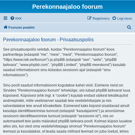
Perekonnaajaloo foorum
KKK
Registreeru
Logi sisse
O
Foorumi pealeht
t
Perekonnaajaloo foorum - Privaatsuspoliis
s
i
See privaatsuspoliis seletab, kuidas “Perekonnaajaloo foorum” koos
partneritega (edaspidi “me”, “meie”, “meid”, “Perekonnaajaloo foorum”,
“https://www.isik.ee/foorum”) ja phpBB (edaspidi “see”, “selle”, “phpBB
tarkvara”, “www.phpbb.com”, “phpBB Limited”, “phpBB meeskond”) kasutab
saadud informatsiooni sinu külastus sessiooni ajal (edaspidi “sinu
informatsioon”).
Sinu poolt saadud informatsiooni kogutakse kahel viisil. Esimene neist on:
Sirvides “Perekonnaajaloo foorum” lehekülge, siis lubad phpBB tarkvaral luua
küpsiseid. Küpsised (ehk ingl. k “cookie”) kujutab endast väikest tekstikujulist
andmeplokki, mille veebiserver saadab teie veebilehitsejale ja mis
salvestatakse teie arvuti kõvakettale. Esimesed kaks küpsist sisaldavad ainult
kasutaja identifitseerimise tunnust (edaspidi “kasutajanimi”) ja anonüümse
sessiooni identifitseerimise tunnust (edaspidi “sessiooni-id”), mis on
automaatselt teie jaoks määratud phpBB tarkvara poolt. Kolmas küpsis luuakse
alles siis, kui oled oma veebilehitsejaga sirvinud “Perekonnaajaloo foorum”
teemasi ja kasutatakse, et teada saada millised teemad on juba loetud, tehes