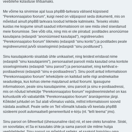
veebilehe külastuse lihtsamaks.
Me võime ka sirvimise ajal luua phpBB-tarkvara väliseid küpsiseid
“Perekonnaajaloo foorum”, kuigi need on väljaspool seda dokumenti, mis on
mõeldud ainult phpBB tarkvara loodud lehtede katmiseks. Teiseks viisiks
kuidas me kogume sinult saadud informatsiooni on see mida oled sisestanud
meie foorumisse. See võib olla, ning mis ei ole piiratud: postitades anonüümse
kasutajana (edaspidi “anonüümsed kasutajad”), registreerudes
“Perekonnaajaloo foorum” liikmeks (edaspidi “sinu konto”) ja postitades peale
registreerumist ja/või sisselogimist (edaspidi “sinu postitused”).
Sinu kasutajakonto sisaldab ühte unikaalset, ning teistest eristavat nime
(edaspidi “sinu kasutajanimi”), personaalset parooli mida kasutad oma kontole
sisselogimiseks (edaspidi “sinu parool”) ja personaalset, ning kehtivat e-
postiaadressi (edaspidi “sinu e-postiaadress”). Sinu poolt antud informatsioon
“Perekonnaajaloo foorum” leheküljele on kaitstud selle riigi andmekaitse
seadustega, kus kohas oleme majutanud antud foorumi. Igasugune
informatsioon, peale sinu kasutajanime, sinu parooli ja sinu e-postiaadressi,
mis on nõutud lehekülje “Perekonnaajaloo foorum” registreerimislehel on kas
kohustuslik või vabatahtlik “Perekonnaajaloo foorum” äranägemise järgi.
Kõikidel juhtudel on Sul alati võimalus valida, millist informatsiooni soovid
näidata avalikult. Peale selle on Teil võimalik lubada või keelata phpBB
süsteemi poolt automaatselt genereerituid e-kirju (nt. “telli teema” jms).
Sinu parool on šifreeritud (ühesuunaline räsi) nii, et see oleks turvaline. Siiski,
on soovitatav, et Sa ei kasutaks ühte ja sama parooli üle mitme hulga
veebilehtedel. Sinu parool on mõeldud selleks, et saaksid ligipääsu oma