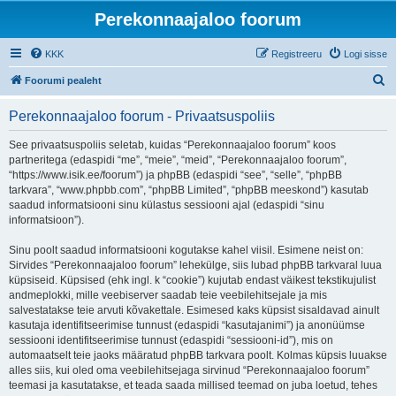
Perekonnaajaloo foorum
KKK
Registreeru
Logi sisse
O
Foorumi pealeht
t
Perekonnaajaloo foorum - Privaatsuspoliis
s
i
See privaatsuspoliis seletab, kuidas “Perekonnaajaloo foorum” koos
partneritega (edaspidi “me”, “meie”, “meid”, “Perekonnaajaloo foorum”,
“https://www.isik.ee/foorum”) ja phpBB (edaspidi “see”, “selle”, “phpBB
tarkvara”, “www.phpbb.com”, “phpBB Limited”, “phpBB meeskond”) kasutab
saadud informatsiooni sinu külastus sessiooni ajal (edaspidi “sinu
informatsioon”).
Sinu poolt saadud informatsiooni kogutakse kahel viisil. Esimene neist on:
Sirvides “Perekonnaajaloo foorum” lehekülge, siis lubad phpBB tarkvaral luua
küpsiseid. Küpsised (ehk ingl. k “cookie”) kujutab endast väikest tekstikujulist
andmeplokki, mille veebiserver saadab teie veebilehitsejale ja mis
salvestatakse teie arvuti kõvakettale. Esimesed kaks küpsist sisaldavad ainult
kasutaja identifitseerimise tunnust (edaspidi “kasutajanimi”) ja anonüümse
sessiooni identifitseerimise tunnust (edaspidi “sessiooni-id”), mis on
automaatselt teie jaoks määratud phpBB tarkvara poolt. Kolmas küpsis luuakse
alles siis, kui oled oma veebilehitsejaga sirvinud “Perekonnaajaloo foorum”
teemasi ja kasutatakse, et teada saada millised teemad on juba loetud, tehes