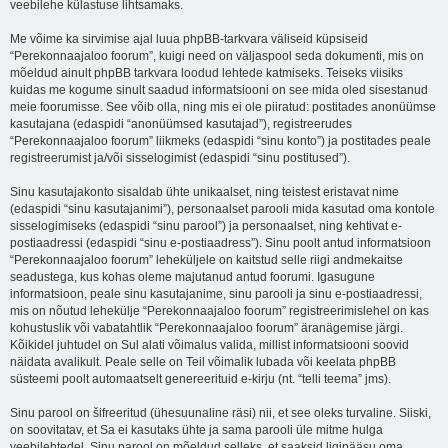
veebilehe külastuse lihtsamaks.
Me võime ka sirvimise ajal luua phpBB-tarkvara väliseid küpsiseid
“Perekonnaajaloo foorum”, kuigi need on väljaspool seda dokumenti, mis on
mõeldud ainult phpBB tarkvara loodud lehtede katmiseks. Teiseks viisiks
kuidas me kogume sinult saadud informatsiooni on see mida oled sisestanud
meie foorumisse. See võib olla, ning mis ei ole piiratud: postitades anonüümse
kasutajana (edaspidi “anonüümsed kasutajad”), registreerudes
“Perekonnaajaloo foorum” liikmeks (edaspidi “sinu konto”) ja postitades peale
registreerumist ja/või sisselogimist (edaspidi “sinu postitused”).
Sinu kasutajakonto sisaldab ühte unikaalset, ning teistest eristavat nime
(edaspidi “sinu kasutajanimi”), personaalset parooli mida kasutad oma kontole
sisselogimiseks (edaspidi “sinu parool”) ja personaalset, ning kehtivat e-
postiaadressi (edaspidi “sinu e-postiaadress”). Sinu poolt antud informatsioon
“Perekonnaajaloo foorum” leheküljele on kaitstud selle riigi andmekaitse
seadustega, kus kohas oleme majutanud antud foorumi. Igasugune
informatsioon, peale sinu kasutajanime, sinu parooli ja sinu e-postiaadressi,
mis on nõutud lehekülje “Perekonnaajaloo foorum” registreerimislehel on kas
kohustuslik või vabatahtlik “Perekonnaajaloo foorum” äranägemise järgi.
Kõikidel juhtudel on Sul alati võimalus valida, millist informatsiooni soovid
näidata avalikult. Peale selle on Teil võimalik lubada või keelata phpBB
süsteemi poolt automaatselt genereerituid e-kirju (nt. “telli teema” jms).
Sinu parool on šifreeritud (ühesuunaline räsi) nii, et see oleks turvaline. Siiski,
on soovitatav, et Sa ei kasutaks ühte ja sama parooli üle mitme hulga
veebilehtedel. Sinu parool on mõeldud selleks, et saaksid ligipääsu oma