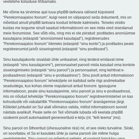
veebilehe külastuse lihtsamaks.
Me võime ka sirvimise ajal luua phpBB-tarkvara väliseid küpsiseid
“Perekonnaajaloo foorum”, kuigi need on väljaspool seda dokumenti, mis on
mõeldud ainult phpBB tarkvara loodud lehtede katmiseks. Teiseks viisiks
kuidas me kogume sinult saadud informatsiooni on see mida oled sisestanud
meie foorumisse. See võib olla, ning mis ei ole piiratud: postitades anonüümse
kasutajana (edaspidi “anonüümsed kasutajad”), registreerudes
“Perekonnaajaloo foorum” liikmeks (edaspidi “sinu konto”) ja postitades peale
registreerumist ja/või sisselogimist (edaspidi “sinu postitused”).
Sinu kasutajakonto sisaldab ühte unikaalset, ning teistest eristavat nime
(edaspidi “sinu kasutajanimi”), personaalset parooli mida kasutad oma kontole
sisselogimiseks (edaspidi “sinu parool”) ja personaalset, ning kehtivat e-
postiaadressi (edaspidi “sinu e-postiaadress”). Sinu poolt antud informatsioon
“Perekonnaajaloo foorum” leheküljele on kaitstud selle riigi andmekaitse
seadustega, kus kohas oleme majutanud antud foorumi. Igasugune
informatsioon, peale sinu kasutajanime, sinu parooli ja sinu e-postiaadressi,
mis on nõutud lehekülje “Perekonnaajaloo foorum” registreerimislehel on kas
kohustuslik või vabatahtlik “Perekonnaajaloo foorum” äranägemise järgi.
Kõikidel juhtudel on Sul alati võimalus valida, millist informatsiooni soovid
näidata avalikult. Peale selle on Teil võimalik lubada või keelata phpBB
süsteemi poolt automaatselt genereerituid e-kirju (nt. “telli teema” jms).
Sinu parool on šifreeritud (ühesuunaline räsi) nii, et see oleks turvaline. Siiski,
on soovitatav, et Sa ei kasutaks ühte ja sama parooli üle mitme hulga
veebilehtedel. Sinu parool on mõeldud selleks, et saaksid ligipääsu oma