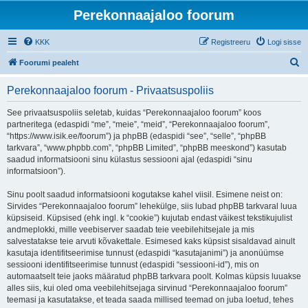
Perekonnaajaloo foorum
KKK
Registreeru
Logi sisse
O
Foorumi pealeht
t
Perekonnaajaloo foorum - Privaatsuspoliis
s
i
See privaatsuspoliis seletab, kuidas “Perekonnaajaloo foorum” koos
partneritega (edaspidi “me”, “meie”, “meid”, “Perekonnaajaloo foorum”,
“https://www.isik.ee/foorum”) ja phpBB (edaspidi “see”, “selle”, “phpBB
tarkvara”, “www.phpbb.com”, “phpBB Limited”, “phpBB meeskond”) kasutab
saadud informatsiooni sinu külastus sessiooni ajal (edaspidi “sinu
informatsioon”).
Sinu poolt saadud informatsiooni kogutakse kahel viisil. Esimene neist on:
Sirvides “Perekonnaajaloo foorum” lehekülge, siis lubad phpBB tarkvaral luua
küpsiseid. Küpsised (ehk ingl. k “cookie”) kujutab endast väikest tekstikujulist
andmeplokki, mille veebiserver saadab teie veebilehitsejale ja mis
salvestatakse teie arvuti kõvakettale. Esimesed kaks küpsist sisaldavad ainult
kasutaja identifitseerimise tunnust (edaspidi “kasutajanimi”) ja anonüümse
sessiooni identifitseerimise tunnust (edaspidi “sessiooni-id”), mis on
automaatselt teie jaoks määratud phpBB tarkvara poolt. Kolmas küpsis luuakse
alles siis, kui oled oma veebilehitsejaga sirvinud “Perekonnaajaloo foorum”
teemasi ja kasutatakse, et teada saada millised teemad on juba loetud, tehes