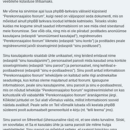
veebilehe külastuse lihtsamaks.
Me võime ka sirvimise ajal luua phpBB-tarkvara väliseid küpsiseid
“Perekonnaajaloo foorum”, kuigi need on väljaspool seda dokumenti, mis on
mõeldud ainult phpBB tarkvara loodud lehtede katmiseks. Teiseks viisiks
kuidas me kogume sinult saadud informatsiooni on see mida oled sisestanud
meie foorumisse. See võib olla, ning mis ei ole piiratud: postitades anonüümse
kasutajana (edaspidi “anonüümsed kasutajad”), registreerudes
“Perekonnaajaloo foorum” liikmeks (edaspidi “sinu konto”) ja postitades peale
registreerumist ja/või sisselogimist (edaspidi “sinu postitused”).
Sinu kasutajakonto sisaldab ühte unikaalset, ning teistest eristavat nime
(edaspidi “sinu kasutajanimi”), personaalset parooli mida kasutad oma kontole
sisselogimiseks (edaspidi “sinu parool”) ja personaalset, ning kehtivat e-
postiaadressi (edaspidi “sinu e-postiaadress”). Sinu poolt antud informatsioon
“Perekonnaajaloo foorum” leheküljele on kaitstud selle riigi andmekaitse
seadustega, kus kohas oleme majutanud antud foorumi. Igasugune
informatsioon, peale sinu kasutajanime, sinu parooli ja sinu e-postiaadressi,
mis on nõutud lehekülje “Perekonnaajaloo foorum” registreerimislehel on kas
kohustuslik või vabatahtlik “Perekonnaajaloo foorum” äranägemise järgi.
Kõikidel juhtudel on Sul alati võimalus valida, millist informatsiooni soovid
näidata avalikult. Peale selle on Teil võimalik lubada või keelata phpBB
süsteemi poolt automaatselt genereerituid e-kirju (nt. “telli teema” jms).
Sinu parool on šifreeritud (ühesuunaline räsi) nii, et see oleks turvaline. Siiski,
on soovitatav, et Sa ei kasutaks ühte ja sama parooli üle mitme hulga
veebilehtedel. Sinu parool on mõeldud selleks, et saaksid ligipääsu oma