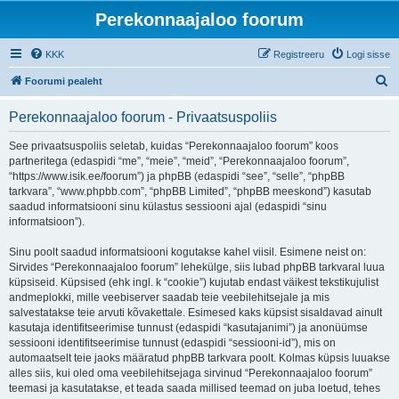
Perekonnaajaloo foorum
KKK
Registreeru
Logi sisse
O
Foorumi pealeht
t
Perekonnaajaloo foorum - Privaatsuspoliis
s
i
See privaatsuspoliis seletab, kuidas “Perekonnaajaloo foorum” koos
partneritega (edaspidi “me”, “meie”, “meid”, “Perekonnaajaloo foorum”,
“https://www.isik.ee/foorum”) ja phpBB (edaspidi “see”, “selle”, “phpBB
tarkvara”, “www.phpbb.com”, “phpBB Limited”, “phpBB meeskond”) kasutab
saadud informatsiooni sinu külastus sessiooni ajal (edaspidi “sinu
informatsioon”).
Sinu poolt saadud informatsiooni kogutakse kahel viisil. Esimene neist on:
Sirvides “Perekonnaajaloo foorum” lehekülge, siis lubad phpBB tarkvaral luua
küpsiseid. Küpsised (ehk ingl. k “cookie”) kujutab endast väikest tekstikujulist
andmeplokki, mille veebiserver saadab teie veebilehitsejale ja mis
salvestatakse teie arvuti kõvakettale. Esimesed kaks küpsist sisaldavad ainult
kasutaja identifitseerimise tunnust (edaspidi “kasutajanimi”) ja anonüümse
sessiooni identifitseerimise tunnust (edaspidi “sessiooni-id”), mis on
automaatselt teie jaoks määratud phpBB tarkvara poolt. Kolmas küpsis luuakse
alles siis, kui oled oma veebilehitsejaga sirvinud “Perekonnaajaloo foorum”
teemasi ja kasutatakse, et teada saada millised teemad on juba loetud, tehes