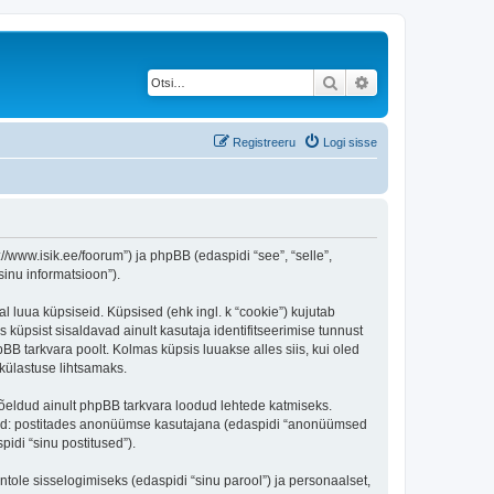
Otsi
Täiendatud otsing
Registreeru
Logi sisse
/www.isik.ee/foorum”) ja phpBB (edaspidi “see”, “selle”,
inu informatsioon”).
l luua küpsiseid. Küpsised (ehk ingl. k “cookie”) kujutab
s küpsist sisaldavad ainult kasutaja identifitseerimise tunnust
BB tarkvara poolt. Kolmas küpsis luuakse alles siis, kui oled
külastuse lihtsamaks.
õeldud ainult phpBB tarkvara loodud lehtede katmiseks.
ratud: postitades anonüümse kasutajana (edaspidi “anonüümsed
pidi “sinu postitused”).
ntole sisselogimiseks (edaspidi “sinu parool”) ja personaalset,