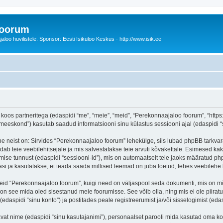
foorum
oo huvilistele. Sponsor: Eesti Isikuloo Keskus - http://www.isik.ee
oos partneritega (edaspidi “me”, “meie”, “meid”, “Perekonnaajaloo foorum”, “https:/
eskond”) kasutab saadud informatsiooni sinu külastus sessiooni ajal (edaspidi “s
e neist on: Sirvides “Perekonnaajaloo foorum” lehekülge, siis lubad phpBB tarkvara
dab teie veebilehitsejale ja mis salvestatakse teie arvuti kõvakettale. Esimesed kak
mise tunnust (edaspidi “sessiooni-id”), mis on automaatselt teie jaoks määratud php
i ja kasutatakse, et teada saada millised teemad on juba loetud, tehes veebilehe 
seid “Perekonnaajaloo foorum”, kuigi need on väljaspool seda dokumenti, mis on m
 on see mida oled sisestanud meie foorumisse. See võib olla, ning mis ei ole pii
daspidi “sinu konto”) ja postitades peale registreerumist ja/või sisselogimist (edas
tavat nime (edaspidi “sinu kasutajanimi”), personaalset parooli mida kasutad oma ko