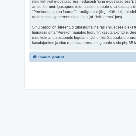
ning kehtivat e-postiaadressi (edaspidi “sinu e-postiaadress”)
antud foorumi. Igasugune informatsioon, peale sinu kasutajanim
“Perekonnaajaloo foorum” äranägemise järgi. Kõikidel juhtudel o
automaatselt genereerituid e-kirju (nt. “telli teema” jms).
Sinu parool on šifreeritud (ühesuunaline räsi) nii, et see oleks
ligipääsu oma “Perekonnaajaloo foorum”, kasutajakontole. Seega
muu kolmanda osapoole tegelane. Juhul, kui Sa peaksid unusta
kasutajanime ja sinu e-postiaadressi, ning peale seda phpBB ta
Foorumi pealeht