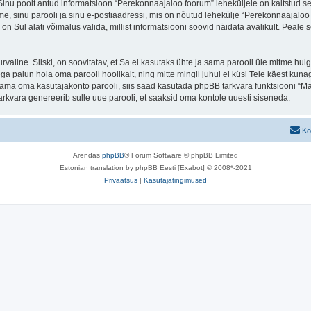
. Sinu poolt antud informatsioon “Perekonnaajaloo foorum” leheküljele on kaitstud
e, sinu parooli ja sinu e-postiaadressi, mis on nõutud lehekülje “Perekonnaajaloo f
n Sul alati võimalus valida, millist informatsiooni soovid näidata avalikult. Peale 
 turvaline. Siiski, on soovitatav, et Sa ei kasutaks ühte ja sama parooli üle mitme h
 palun hoia oma parooli hoolikalt, ning mitte mingil juhul ei küsi Teie käest kun
ma oma kasutajakonto parooli, siis saad kasutada phpBB tarkvara funktsiooni “Ma
rkvara genereerib sulle uue parooli, et saaksid oma kontole uuesti siseneda.
Ko
Arendas
phpBB
® Forum Software © phpBB Limited
Estonian translation by phpBB Eesti [Exabot] © 2008*-2021
Privaatsus
|
Kasutajatingimused