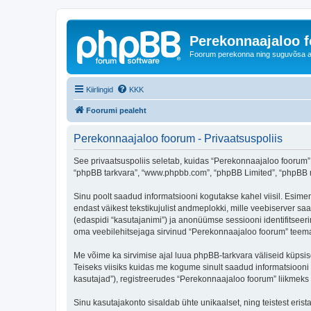
Perekonnaajaloo 
Foorum perekonna ning suguvõsa ajal
Kiirlingid
KKK
Foorumi pealeht
Perekonnaajaloo foorum - Privaatsuspoliis
See privaatsuspoliis seletab, kuidas “Perekonnaajaloo foorum” k
“phpBB tarkvara”, “www.phpbb.com”, “phpBB Limited”, “phpBB me
Sinu poolt saadud informatsiooni kogutakse kahel viisil. Esimen
endast väikest tekstikujulist andmeplokki, mille veebiserver saa
(edaspidi “kasutajanimi”) ja anonüümse sessiooni identifitseeri
oma veebilehitsejaga sirvinud “Perekonnaajaloo foorum” teemas
Me võime ka sirvimise ajal luua phpBB-tarkvara väliseid küpsi
Teiseks viisiks kuidas me kogume sinult saadud informatsiooni
kasutajad”), registreerudes “Perekonnaajaloo foorum” liikmeks (e
Sinu kasutajakonto sisaldab ühte unikaalset, ning teistest eris