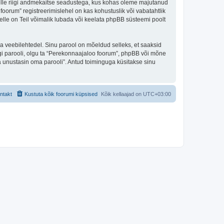
 selle riigi andmekaitse seadustega, kus kohas oleme majutanud
oorum” registreerimislehel on kas kohustuslik või vabatahtlik
selle on Teil võimalik lubada või keelata phpBB süsteemi poolt
ulga veebilehtedel. Sinu parool on mõeldud selleks, et saaksid
agi parooli, olgu ta “Perekonnaajaloo foorum”, phpBB või mõne
 unustasin oma parooli”. Antud toiminguga küsitakse sinu
ntakt
Kustuta kõik foorumi küpsised
Kõik kellaajad on
UTC+03:00