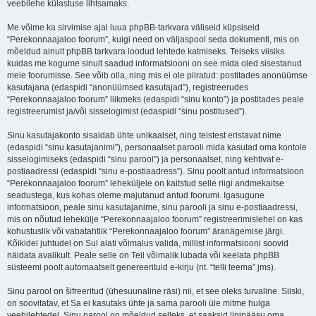
veebilehe külastuse lihtsamaks.
Me võime ka sirvimise ajal luua phpBB-tarkvara väliseid küpsiseid
“Perekonnaajaloo foorum”, kuigi need on väljaspool seda dokumenti, mis on
mõeldud ainult phpBB tarkvara loodud lehtede katmiseks. Teiseks viisiks
kuidas me kogume sinult saadud informatsiooni on see mida oled sisestanud
meie foorumisse. See võib olla, ning mis ei ole piiratud: postitades anonüümse
kasutajana (edaspidi “anonüümsed kasutajad”), registreerudes
“Perekonnaajaloo foorum” liikmeks (edaspidi “sinu konto”) ja postitades peale
registreerumist ja/või sisselogimist (edaspidi “sinu postitused”).
Sinu kasutajakonto sisaldab ühte unikaalset, ning teistest eristavat nime
(edaspidi “sinu kasutajanimi”), personaalset parooli mida kasutad oma kontole
sisselogimiseks (edaspidi “sinu parool”) ja personaalset, ning kehtivat e-
postiaadressi (edaspidi “sinu e-postiaadress”). Sinu poolt antud informatsioon
“Perekonnaajaloo foorum” leheküljele on kaitstud selle riigi andmekaitse
seadustega, kus kohas oleme majutanud antud foorumi. Igasugune
informatsioon, peale sinu kasutajanime, sinu parooli ja sinu e-postiaadressi,
mis on nõutud lehekülje “Perekonnaajaloo foorum” registreerimislehel on kas
kohustuslik või vabatahtlik “Perekonnaajaloo foorum” äranägemise järgi.
Kõikidel juhtudel on Sul alati võimalus valida, millist informatsiooni soovid
näidata avalikult. Peale selle on Teil võimalik lubada või keelata phpBB
süsteemi poolt automaatselt genereerituid e-kirju (nt. “telli teema” jms).
Sinu parool on šifreeritud (ühesuunaline räsi) nii, et see oleks turvaline. Siiski,
on soovitatav, et Sa ei kasutaks ühte ja sama parooli üle mitme hulga
veebilehtedel. Sinu parool on mõeldud selleks, et saaksid ligipääsu oma