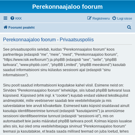
Perekonnaajaloo foorum
KKK
Registreeru
Logi sisse
O
Foorumi pealeht
t
Perekonnaajaloo foorum - Privaatsuspoliis
s
i
See privaatsuspoliis seletab, kuidas “Perekonnaajaloo foorum” koos
partneritega (edaspidi “me”, “meie”, “meid”, “Perekonnaajaloo foorum”,
“https://www.isik.ee/foorum”) ja phpBB (edaspidi “see”, “selle”, “phpBB
tarkvara”, “www.phpbb.com”, “phpBB Limited”, “phpBB meeskond”) kasutab
saadud informatsiooni sinu külastus sessiooni ajal (edaspidi “sinu
informatsioon”).
Sinu poolt saadud informatsiooni kogutakse kahel viisil. Esimene neist on:
Sirvides “Perekonnaajaloo foorum” lehekülge, siis lubad phpBB tarkvaral luua
küpsiseid. Küpsised (ehk ingl. k “cookie”) kujutab endast väikest tekstikujulist
andmeplokki, mille veebiserver saadab teie veebilehitsejale ja mis
salvestatakse teie arvuti kõvakettale. Esimesed kaks küpsist sisaldavad ainult
kasutaja identifitseerimise tunnust (edaspidi “kasutajanimi”) ja anonüümse
sessiooni identifitseerimise tunnust (edaspidi “sessiooni-id”), mis on
automaatselt teie jaoks määratud phpBB tarkvara poolt. Kolmas küpsis luuakse
alles siis, kui oled oma veebilehitsejaga sirvinud “Perekonnaajaloo foorum”
teemasi ja kasutatakse, et teada saada millised teemad on juba loetud, tehes