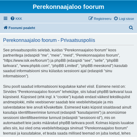
Perekonnaajaloo foorum
KKK
Registreeru
Logi sisse
O
Foorumi pealeht
t
Perekonnaajaloo foorum - Privaatsuspoliis
s
i
See privaatsuspoliis seletab, kuidas “Perekonnaajaloo foorum” koos
partneritega (edaspidi “me”, “meie”, “meid”, “Perekonnaajaloo foorum”,
“https://www.isik.ee/foorum”) ja phpBB (edaspidi “see”, “selle”, “phpBB
tarkvara”, “www.phpbb.com”, “phpBB Limited”, “phpBB meeskond”) kasutab
saadud informatsiooni sinu külastus sessiooni ajal (edaspidi “sinu
informatsioon”).
Sinu poolt saadud informatsiooni kogutakse kahel viisil. Esimene neist on:
Sirvides “Perekonnaajaloo foorum” lehekülge, siis lubad phpBB tarkvaral luua
küpsiseid. Küpsised (ehk ingl. k “cookie”) kujutab endast väikest tekstikujulist
andmeplokki, mille veebiserver saadab teie veebilehitsejale ja mis
salvestatakse teie arvuti kõvakettale. Esimesed kaks küpsist sisaldavad ainult
kasutaja identifitseerimise tunnust (edaspidi “kasutajanimi”) ja anonüümse
sessiooni identifitseerimise tunnust (edaspidi “sessiooni-id”), mis on
automaatselt teie jaoks määratud phpBB tarkvara poolt. Kolmas küpsis luuakse
alles siis, kui oled oma veebilehitsejaga sirvinud “Perekonnaajaloo foorum”
teemasi ja kasutatakse, et teada saada millised teemad on juba loetud, tehes