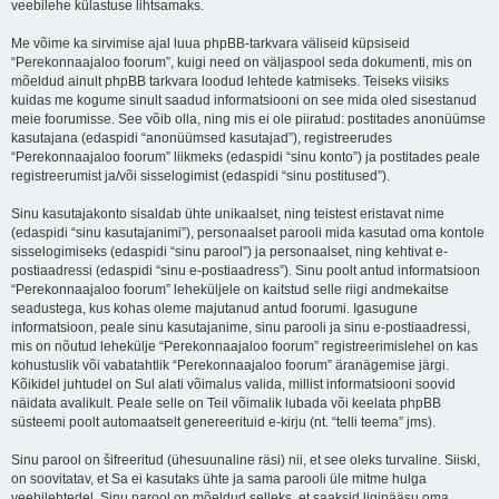
veebilehe külastuse lihtsamaks.
Me võime ka sirvimise ajal luua phpBB-tarkvara väliseid küpsiseid
“Perekonnaajaloo foorum”, kuigi need on väljaspool seda dokumenti, mis on
mõeldud ainult phpBB tarkvara loodud lehtede katmiseks. Teiseks viisiks
kuidas me kogume sinult saadud informatsiooni on see mida oled sisestanud
meie foorumisse. See võib olla, ning mis ei ole piiratud: postitades anonüümse
kasutajana (edaspidi “anonüümsed kasutajad”), registreerudes
“Perekonnaajaloo foorum” liikmeks (edaspidi “sinu konto”) ja postitades peale
registreerumist ja/või sisselogimist (edaspidi “sinu postitused”).
Sinu kasutajakonto sisaldab ühte unikaalset, ning teistest eristavat nime
(edaspidi “sinu kasutajanimi”), personaalset parooli mida kasutad oma kontole
sisselogimiseks (edaspidi “sinu parool”) ja personaalset, ning kehtivat e-
postiaadressi (edaspidi “sinu e-postiaadress”). Sinu poolt antud informatsioon
“Perekonnaajaloo foorum” leheküljele on kaitstud selle riigi andmekaitse
seadustega, kus kohas oleme majutanud antud foorumi. Igasugune
informatsioon, peale sinu kasutajanime, sinu parooli ja sinu e-postiaadressi,
mis on nõutud lehekülje “Perekonnaajaloo foorum” registreerimislehel on kas
kohustuslik või vabatahtlik “Perekonnaajaloo foorum” äranägemise järgi.
Kõikidel juhtudel on Sul alati võimalus valida, millist informatsiooni soovid
näidata avalikult. Peale selle on Teil võimalik lubada või keelata phpBB
süsteemi poolt automaatselt genereerituid e-kirju (nt. “telli teema” jms).
Sinu parool on šifreeritud (ühesuunaline räsi) nii, et see oleks turvaline. Siiski,
on soovitatav, et Sa ei kasutaks ühte ja sama parooli üle mitme hulga
veebilehtedel. Sinu parool on mõeldud selleks, et saaksid ligipääsu oma