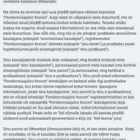
veebilehe külastuse lihtsamaks.
Me võime ka sirvimise ajal luua phpBB-tarkvara väliseid küpsiseid
“Perekonnaajaloo foorum”, kuigi need on väljaspool seda dokumenti, mis on
mõeldud ainult phpBB tarkvara loodud lehtede katmiseks. Teiseks viisiks
kuidas me kogume sinult saadud informatsiooni on see mida oled sisestanud
meie foorumisse. See võib olla, ning mis ei ole piiratud: postitades anonüümse
kasutajana (edaspidi “anonüümsed kasutajad”), registreerudes
“Perekonnaajaloo foorum” liikmeks (edaspidi “sinu konto”) ja postitades peale
registreerumist ja/või sisselogimist (edaspidi “sinu postitused”).
Sinu kasutajakonto sisaldab ühte unikaalset, ning teistest eristavat nime
(edaspidi “sinu kasutajanimi”), personaalset parooli mida kasutad oma kontole
sisselogimiseks (edaspidi “sinu parool”) ja personaalset, ning kehtivat e-
postiaadressi (edaspidi “sinu e-postiaadress”). Sinu poolt antud informatsioon
“Perekonnaajaloo foorum” leheküljele on kaitstud selle riigi andmekaitse
seadustega, kus kohas oleme majutanud antud foorumi. Igasugune
informatsioon, peale sinu kasutajanime, sinu parooli ja sinu e-postiaadressi,
mis on nõutud lehekülje “Perekonnaajaloo foorum” registreerimislehel on kas
kohustuslik või vabatahtlik “Perekonnaajaloo foorum” äranägemise järgi.
Kõikidel juhtudel on Sul alati võimalus valida, millist informatsiooni soovid
näidata avalikult. Peale selle on Teil võimalik lubada või keelata phpBB
süsteemi poolt automaatselt genereerituid e-kirju (nt. “telli teema” jms).
Sinu parool on šifreeritud (ühesuunaline räsi) nii, et see oleks turvaline. Siiski,
on soovitatav, et Sa ei kasutaks ühte ja sama parooli üle mitme hulga
veebilehtedel. Sinu parool on mõeldud selleks, et saaksid ligipääsu oma