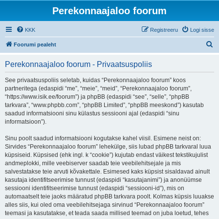
Perekonnaajaloo foorum
KKK
Registreeru
Logi sisse
O
Foorumi pealeht
t
Perekonnaajaloo foorum - Privaatsuspoliis
s
i
See privaatsuspoliis seletab, kuidas “Perekonnaajaloo foorum” koos
partneritega (edaspidi “me”, “meie”, “meid”, “Perekonnaajaloo foorum”,
“https://www.isik.ee/foorum”) ja phpBB (edaspidi “see”, “selle”, “phpBB
tarkvara”, “www.phpbb.com”, “phpBB Limited”, “phpBB meeskond”) kasutab
saadud informatsiooni sinu külastus sessiooni ajal (edaspidi “sinu
informatsioon”).
Sinu poolt saadud informatsiooni kogutakse kahel viisil. Esimene neist on:
Sirvides “Perekonnaajaloo foorum” lehekülge, siis lubad phpBB tarkvaral luua
küpsiseid. Küpsised (ehk ingl. k “cookie”) kujutab endast väikest tekstikujulist
andmeplokki, mille veebiserver saadab teie veebilehitsejale ja mis
salvestatakse teie arvuti kõvakettale. Esimesed kaks küpsist sisaldavad ainult
kasutaja identifitseerimise tunnust (edaspidi “kasutajanimi”) ja anonüümse
sessiooni identifitseerimise tunnust (edaspidi “sessiooni-id”), mis on
automaatselt teie jaoks määratud phpBB tarkvara poolt. Kolmas küpsis luuakse
alles siis, kui oled oma veebilehitsejaga sirvinud “Perekonnaajaloo foorum”
teemasi ja kasutatakse, et teada saada millised teemad on juba loetud, tehes