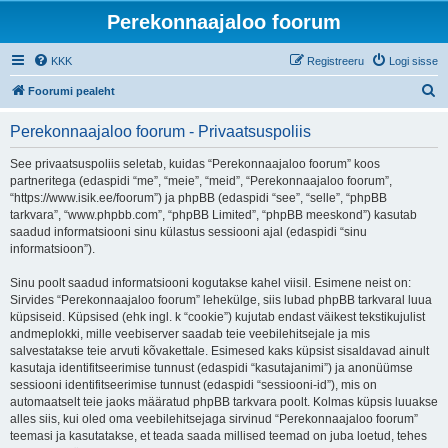
Perekonnaajaloo foorum
KKK
Registreeru
Logi sisse
O
Foorumi pealeht
t
Perekonnaajaloo foorum - Privaatsuspoliis
s
i
See privaatsuspoliis seletab, kuidas “Perekonnaajaloo foorum” koos
partneritega (edaspidi “me”, “meie”, “meid”, “Perekonnaajaloo foorum”,
“https://www.isik.ee/foorum”) ja phpBB (edaspidi “see”, “selle”, “phpBB
tarkvara”, “www.phpbb.com”, “phpBB Limited”, “phpBB meeskond”) kasutab
saadud informatsiooni sinu külastus sessiooni ajal (edaspidi “sinu
informatsioon”).
Sinu poolt saadud informatsiooni kogutakse kahel viisil. Esimene neist on:
Sirvides “Perekonnaajaloo foorum” lehekülge, siis lubad phpBB tarkvaral luua
küpsiseid. Küpsised (ehk ingl. k “cookie”) kujutab endast väikest tekstikujulist
andmeplokki, mille veebiserver saadab teie veebilehitsejale ja mis
salvestatakse teie arvuti kõvakettale. Esimesed kaks küpsist sisaldavad ainult
kasutaja identifitseerimise tunnust (edaspidi “kasutajanimi”) ja anonüümse
sessiooni identifitseerimise tunnust (edaspidi “sessiooni-id”), mis on
automaatselt teie jaoks määratud phpBB tarkvara poolt. Kolmas küpsis luuakse
alles siis, kui oled oma veebilehitsejaga sirvinud “Perekonnaajaloo foorum”
teemasi ja kasutatakse, et teada saada millised teemad on juba loetud, tehes