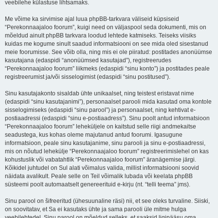
veebilehe külastuse lihtsamaks.
Me võime ka sirvimise ajal luua phpBB-tarkvara väliseid küpsiseid
“Perekonnaajaloo foorum”, kuigi need on väljaspool seda dokumenti, mis on
mõeldud ainult phpBB tarkvara loodud lehtede katmiseks. Teiseks viisiks
kuidas me kogume sinult saadud informatsiooni on see mida oled sisestanud
meie foorumisse. See võib olla, ning mis ei ole piiratud: postitades anonüümse
kasutajana (edaspidi “anonüümsed kasutajad”), registreerudes
“Perekonnaajaloo foorum” liikmeks (edaspidi “sinu konto”) ja postitades peale
registreerumist ja/või sisselogimist (edaspidi “sinu postitused”).
Sinu kasutajakonto sisaldab ühte unikaalset, ning teistest eristavat nime
(edaspidi “sinu kasutajanimi”), personaalset parooli mida kasutad oma kontole
sisselogimiseks (edaspidi “sinu parool”) ja personaalset, ning kehtivat e-
postiaadressi (edaspidi “sinu e-postiaadress”). Sinu poolt antud informatsioon
“Perekonnaajaloo foorum” leheküljele on kaitstud selle riigi andmekaitse
seadustega, kus kohas oleme majutanud antud foorumi. Igasugune
informatsioon, peale sinu kasutajanime, sinu parooli ja sinu e-postiaadressi,
mis on nõutud lehekülje “Perekonnaajaloo foorum” registreerimislehel on kas
kohustuslik või vabatahtlik “Perekonnaajaloo foorum” äranägemise järgi.
Kõikidel juhtudel on Sul alati võimalus valida, millist informatsiooni soovid
näidata avalikult. Peale selle on Teil võimalik lubada või keelata phpBB
süsteemi poolt automaatselt genereerituid e-kirju (nt. “telli teema” jms).
Sinu parool on šifreeritud (ühesuunaline räsi) nii, et see oleks turvaline. Siiski,
on soovitatav, et Sa ei kasutaks ühte ja sama parooli üle mitme hulga
veebilehtedel. Sinu parool on mõeldud selleks, et saaksid ligipääsu oma