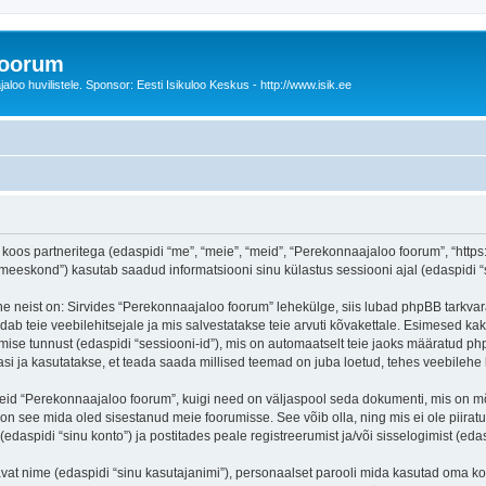
foorum
oo huvilistele. Sponsor: Eesti Isikuloo Keskus - http://www.isik.ee
oos partneritega (edaspidi “me”, “meie”, “meid”, “Perekonnaajaloo foorum”, “https:/
eskond”) kasutab saadud informatsiooni sinu külastus sessiooni ajal (edaspidi “s
e neist on: Sirvides “Perekonnaajaloo foorum” lehekülge, siis lubad phpBB tarkvara
dab teie veebilehitsejale ja mis salvestatakse teie arvuti kõvakettale. Esimesed kak
mise tunnust (edaspidi “sessiooni-id”), mis on automaatselt teie jaoks määratud php
i ja kasutatakse, et teada saada millised teemad on juba loetud, tehes veebilehe 
seid “Perekonnaajaloo foorum”, kuigi need on väljaspool seda dokumenti, mis on m
 on see mida oled sisestanud meie foorumisse. See võib olla, ning mis ei ole pii
daspidi “sinu konto”) ja postitades peale registreerumist ja/või sisselogimist (edas
tavat nime (edaspidi “sinu kasutajanimi”), personaalset parooli mida kasutad oma ko