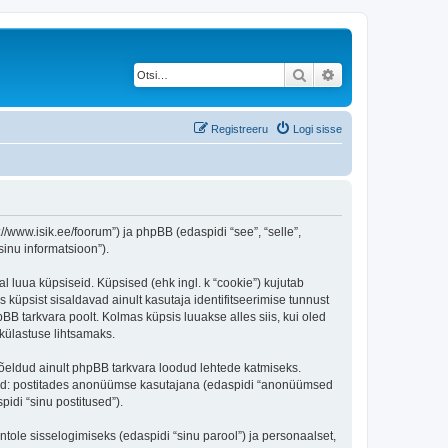
Otsi
Täiendatud otsing
Registreeru
Logi sisse
/www.isik.ee/foorum”) ja phpBB (edaspidi “see”, “selle”,
inu informatsioon”).
l luua küpsiseid. Küpsised (ehk ingl. k “cookie”) kujutab
s küpsist sisaldavad ainult kasutaja identifitseerimise tunnust
BB tarkvara poolt. Kolmas küpsis luuakse alles siis, kui oled
külastuse lihtsamaks.
õeldud ainult phpBB tarkvara loodud lehtede katmiseks.
ratud: postitades anonüümse kasutajana (edaspidi “anonüümsed
pidi “sinu postitused”).
ntole sisselogimiseks (edaspidi “sinu parool”) ja personaalset,