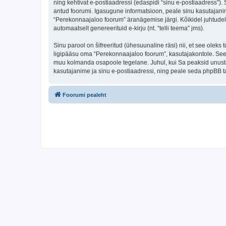
ning kehtivat e-postiaadressi (edaspidi “sinu e-postiaadress”)
antud foorumi. Igasugune informatsioon, peale sinu kasutajanim
“Perekonnaajaloo foorum” äranägemise järgi. Kõikidel juhtudel o
automaatselt genereerituid e-kirju (nt. “telli teema” jms).
Sinu parool on šifreeritud (ühesuunaline räsi) nii, et see oleks
ligipääsu oma “Perekonnaajaloo foorum”, kasutajakontole. Seega
muu kolmanda osapoole tegelane. Juhul, kui Sa peaksid unusta
kasutajanime ja sinu e-postiaadressi, ning peale seda phpBB ta
Foorumi pealeht