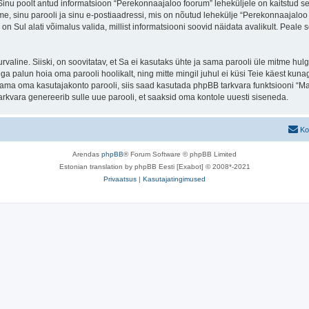
. Sinu poolt antud informatsioon “Perekonnaajaloo foorum” leheküljele on kaitstud
e, sinu parooli ja sinu e-postiaadressi, mis on nõutud lehekülje “Perekonnaajaloo f
n Sul alati võimalus valida, millist informatsiooni soovid näidata avalikult. Peale 
 turvaline. Siiski, on soovitatav, et Sa ei kasutaks ühte ja sama parooli üle mitme h
 palun hoia oma parooli hoolikalt, ning mitte mingil juhul ei küsi Teie käest kun
ma oma kasutajakonto parooli, siis saad kasutada phpBB tarkvara funktsiooni “Ma
rkvara genereerib sulle uue parooli, et saaksid oma kontole uuesti siseneda.
Ko
Arendas
phpBB
® Forum Software © phpBB Limited
Estonian translation by phpBB Eesti [Exabot] © 2008*-2021
Privaatsus
|
Kasutajatingimused