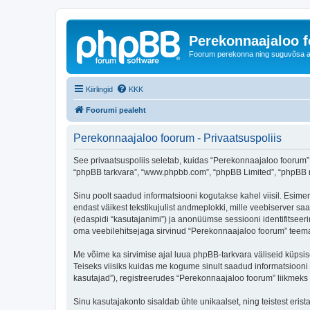
Perekonnaajaloo 
Foorum perekonna ning suguvõsa ajal
Kiirlingid
KKK
Foorumi pealeht
Perekonnaajaloo foorum - Privaatsuspoliis
See privaatsuspoliis seletab, kuidas “Perekonnaajaloo foorum” k
“phpBB tarkvara”, “www.phpbb.com”, “phpBB Limited”, “phpBB me
Sinu poolt saadud informatsiooni kogutakse kahel viisil. Esimen
endast väikest tekstikujulist andmeplokki, mille veebiserver saa
(edaspidi “kasutajanimi”) ja anonüümse sessiooni identifitseeri
oma veebilehitsejaga sirvinud “Perekonnaajaloo foorum” teemas
Me võime ka sirvimise ajal luua phpBB-tarkvara väliseid küpsi
Teiseks viisiks kuidas me kogume sinult saadud informatsiooni
kasutajad”), registreerudes “Perekonnaajaloo foorum” liikmeks (e
Sinu kasutajakonto sisaldab ühte unikaalset, ning teistest eris