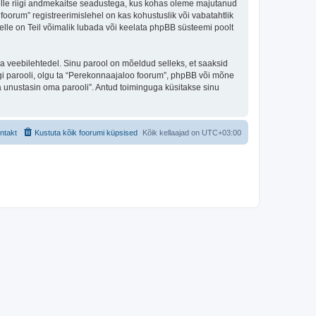
 selle riigi andmekaitse seadustega, kus kohas oleme majutanud
oorum” registreerimislehel on kas kohustuslik või vabatahtlik
selle on Teil võimalik lubada või keelata phpBB süsteemi poolt
ulga veebilehtedel. Sinu parool on mõeldud selleks, et saaksid
agi parooli, olgu ta “Perekonnaajaloo foorum”, phpBB või mõne
 unustasin oma parooli”. Antud toiminguga küsitakse sinu
ntakt
Kustuta kõik foorumi küpsised
Kõik kellaajad on
UTC+03:00