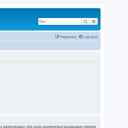
Otsi
Täiendatud otsing
Registreeru
Logi sisse
 administraator võib anda registreeritud kasutajatele mitmeid