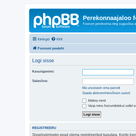
Perekonnaajaloo 
Foorum perekonna ning suguvõsa ajal
Kiirlingid
KKK
Foorumi pealeht
Logi sisse
Kasutajanimi:
Salasõna:
Ma unustasin oma parooli
Saada aktiveerimissõnum uuesti
Mäleta mind
Varja minu foorumilolekut sellel s
REGISTREERU
Sisselogimiseks pead olema registreeritud kasutaja. Konto loom