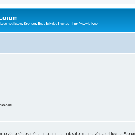
foorum
oo huvilistele. Sponsor: Eesti Isikuloo Keskus - http://www.isik.ee
essioonil
ine võtab kõigest mõne minuti, ning annab sulle mitmeid võimalusi juurde. Foorumi