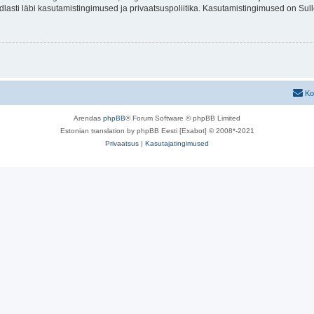
indlasti läbi kasutamistingimused ja privaatsuspoliitika. Kasutamistingimused on Su
Ko
Arendas
phpBB
® Forum Software © phpBB Limited
Estonian translation by phpBB Eesti [Exabot] © 2008*-2021
Privaatsus
|
Kasutajatingimused