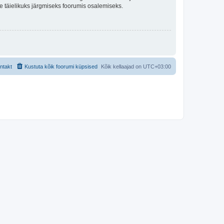
lle täielikuks järgmiseks foorumis osalemiseks.
ntakt
Kustuta kõik foorumi küpsised
Kõik kellaajad on
UTC+03:00