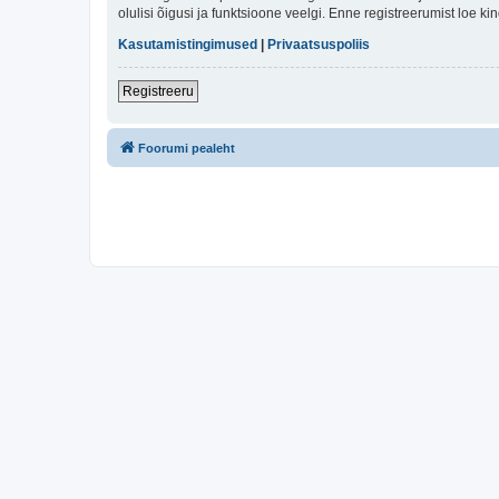
olulisi õigusi ja funktsioone veelgi. Enne registreerumist loe k
Kasutamistingimused
|
Privaatsuspoliis
Registreeru
Foorumi pealeht