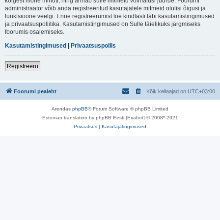
kõigest mõne minuti, ning annab sulle mitmeid võimalusi juurde. Foorumi
administraator võib anda registreeritud kasutajatele mitmeid olulisi õigusi ja
funktsioone veelgi. Enne registreerumist loe kindlasti läbi kasutamistingimused
ja privaatsuspoliitika. Kasutamistingimused on Sulle täielikuks järgmiseks
foorumis osalemiseks.
Kasutamistingimused
|
Privaatsuspoliis
Registreeru
Foorumi pealeht
Kõik kellaajad on
UTC+03:00
Arendas
phpBB
® Forum Software © phpBB Limited
Estonian translation by phpBB Eesti [Exabot] © 2008*-2021
Privaatsus
|
Kasutajatingimused