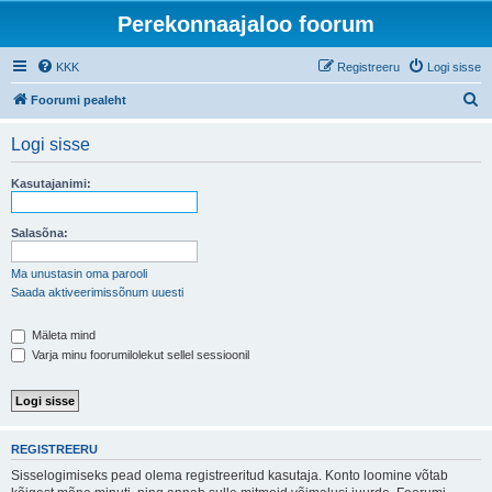
Perekonnaajaloo foorum
KKK
Registreeru
Logi sisse
O
Foorumi pealeht
t
Logi sisse
s
i
Kasutajanimi:
Salasõna:
Ma unustasin oma parooli
Saada aktiveerimissõnum uuesti
Mäleta mind
Varja minu foorumilolekut sellel sessioonil
REGISTREERU
Sisselogimiseks pead olema registreeritud kasutaja. Konto loomine võtab