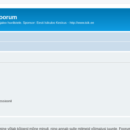
foorum
oo huvilistele. Sponsor: Eesti Isikuloo Keskus - http://www.isik.ee
essioonil
ine võtab kõigest mõne minuti, ning annab sulle mitmeid võimalusi juurde. Foorumi