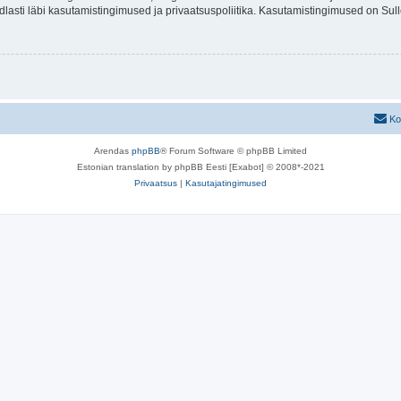
indlasti läbi kasutamistingimused ja privaatsuspoliitika. Kasutamistingimused on Su
Ko
Arendas
phpBB
® Forum Software © phpBB Limited
Estonian translation by phpBB Eesti [Exabot] © 2008*-2021
Privaatsus
|
Kasutajatingimused