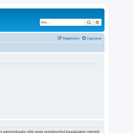
Otsi
Täiendatud otsing
Registreeru
Logi sisse
 administraator võib anda registreeritud kasutajatele mitmeid