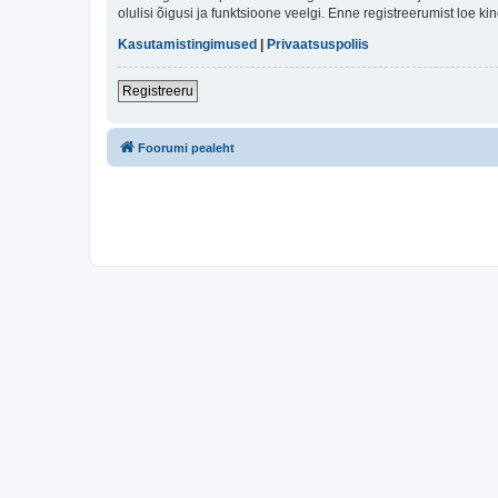
olulisi õigusi ja funktsioone veelgi. Enne registreerumist loe k
Kasutamistingimused
|
Privaatsuspoliis
Registreeru
Foorumi pealeht