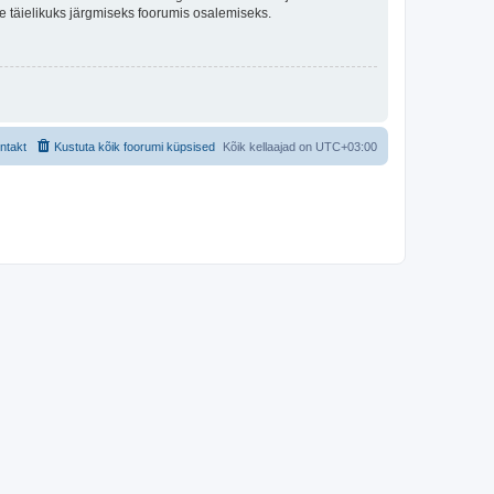
lle täielikuks järgmiseks foorumis osalemiseks.
ntakt
Kustuta kõik foorumi küpsised
Kõik kellaajad on
UTC+03:00