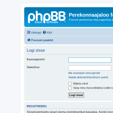
Perekonnaajaloo 
Foorum perekonna ning suguvõsa ajal
Kiirlingid
KKK
Foorumi pealeht
Logi sisse
Kasutajanimi:
Salasõna:
Ma unustasin oma parooli
Saada aktiveerimissõnum uuesti
Mäleta mind
Varja minu foorumilolekut sellel s
REGISTREERU
Sisselogimiseks pead olema registreeritud kasutaja. Konto loom