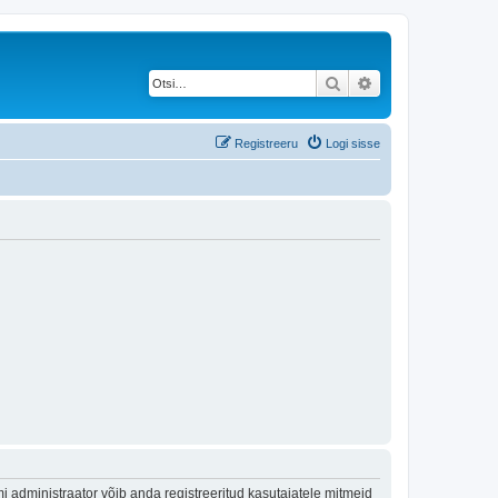
Otsi
Täiendatud otsing
Registreeru
Logi sisse
 administraator võib anda registreeritud kasutajatele mitmeid