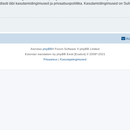
indlasti läbi kasutamistingimused ja privaatsuspoliitika. Kasutamistingimused on Su
Ko
Arendas
phpBB
® Forum Software © phpBB Limited
Estonian translation by phpBB Eesti [Exabot] © 2008*-2021
Privaatsus
|
Kasutajatingimused