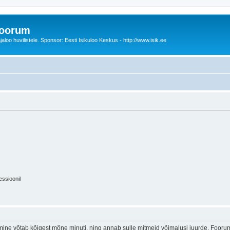
foorum
oo huvilistele. Sponsor: Eesti Isikuloo Keskus - http://www.isik.ee
essioonil
ine võtab kõigest mõne minuti, ning annab sulle mitmeid võimalusi juurde. Foorumi