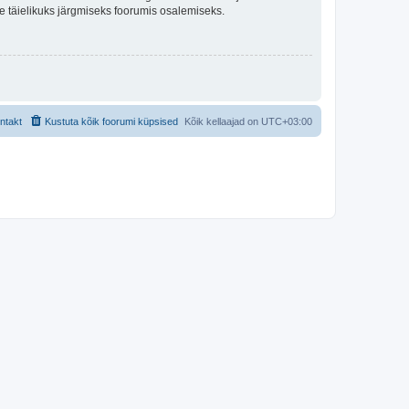
lle täielikuks järgmiseks foorumis osalemiseks.
ntakt
Kustuta kõik foorumi küpsised
Kõik kellaajad on
UTC+03:00