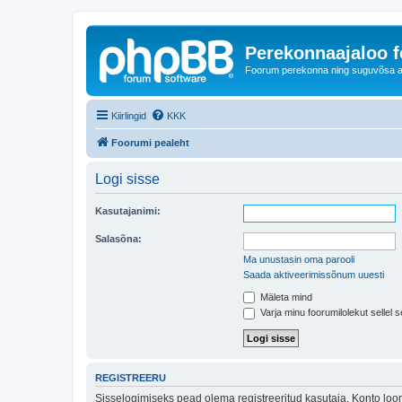
Perekonnaajaloo 
Foorum perekonna ning suguvõsa ajal
Kiirlingid
KKK
Foorumi pealeht
Logi sisse
Kasutajanimi:
Salasõna:
Ma unustasin oma parooli
Saada aktiveerimissõnum uuesti
Mäleta mind
Varja minu foorumilolekut sellel s
REGISTREERU
Sisselogimiseks pead olema registreeritud kasutaja. Konto loom