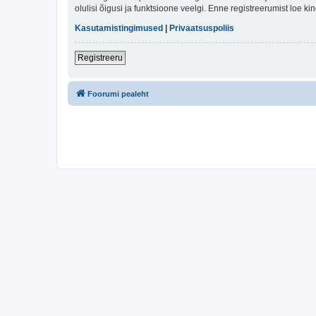
olulisi õigusi ja funktsioone veelgi. Enne registreerumist loe k
Kasutamistingimused
|
Privaatsuspoliis
Registreeru
Foorumi pealeht