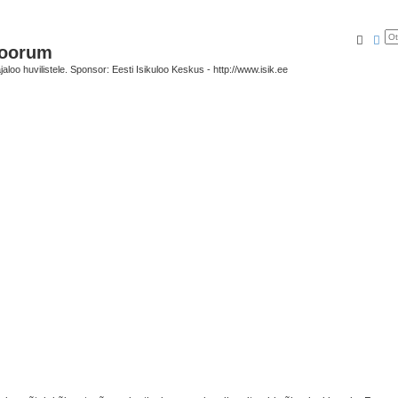
Otsi
Täi
foorum
oo huvilistele. Sponsor: Eesti Isikuloo Keskus - http://www.isik.ee