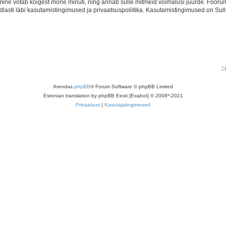
ine võtab kõigest mõne minuti, ning annab sulle mitmeid võimalusi juurde. Foorumi
indlasti läbi kasutamistingimused ja privaatsuspoliitika. Kasutamistingimused on Su
Arendas
phpBB
® Forum Software © phpBB Limited
Estonian translation by phpBB Eesti [Exabot] © 2008*-2021
Privaatsus
|
Kasutajatingimused