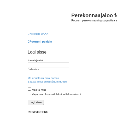
Perekonnaajaloo 
Foorum perekonna ning suguvõsa ajal
Kiirlingid
KKK
Foorumi pealeht
Logi sisse
Kasutajanimi:
Salasõna:
Ma unustasin oma parooli
Saada aktiveerimissõnum uuesti
Mäleta mind
Varja minu foorumilolekut sellel sessioonil
REGISTREERU