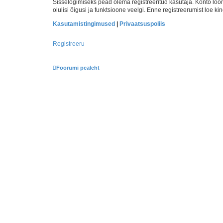
Sisselogimiseks pead olema registreeritud kasutaja. Konto loom
olulisi õigusi ja funktsioone veelgi. Enne registreerumist loe k
Kasutamistingimused
|
Privaatsuspoliis
Registreeru
Foorumi pealeht