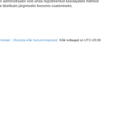
 administraator võib anda registreeritud kasutajatele mitmeid
lle täielikuks järgmiseks foorumis osalemiseks.
Kontakt
Kustuta kõik foorumi küpsised
Kõik kellaajad on
UTC+03:00