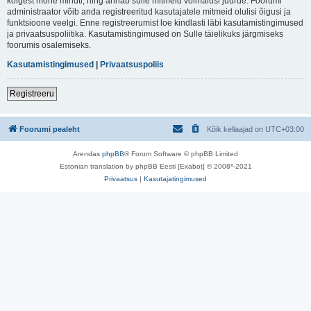
kõigest mõne minuti, ning annab sulle mitmeid võimalusi juurde. Foorumi
administraator võib anda registreeritud kasutajatele mitmeid olulisi õigusi ja
funktsioone veelgi. Enne registreerumist loe kindlasti läbi kasutamistingimused
ja privaatsuspoliitika. Kasutamistingimused on Sulle täielikuks järgmiseks
foorumis osalemiseks.
Kasutamistingimused
|
Privaatsuspoliis
Registreeru
Foorumi pealeht
Kõik kellaajad on
UTC+03:00
Arendas
phpBB
® Forum Software © phpBB Limited
Estonian translation by phpBB Eesti [Exabot] © 2008*-2021
Privaatsus
|
Kasutajatingimused