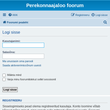
Perekonnaajaloo foorum
KKK
Registreeru
Logi sisse
O
Foorumi pealeht
t
Logi sisse
s
i
Kasutajanimi:
Salasõna:
Ma unustasin oma parooli
Saada aktiveerimissõnum uuesti
Mäleta mind
Varja minu foorumilolekut sellel sessioonil
REGISTREERU
Sisselogimiseks pead olema registreeritud kasutaja. Konto loomine võtab