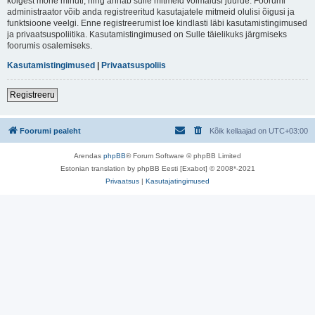
kõigest mõne minuti, ning annab sulle mitmeid võimalusi juurde. Foorumi
administraator võib anda registreeritud kasutajatele mitmeid olulisi õigusi ja
funktsioone veelgi. Enne registreerumist loe kindlasti läbi kasutamistingimused
ja privaatsuspoliitika. Kasutamistingimused on Sulle täielikuks järgmiseks
foorumis osalemiseks.
Kasutamistingimused
|
Privaatsuspoliis
Registreeru
Foorumi pealeht
Kõik kellaajad on
UTC+03:00
Arendas
phpBB
® Forum Software © phpBB Limited
Estonian translation by phpBB Eesti [Exabot] © 2008*-2021
Privaatsus
|
Kasutajatingimused