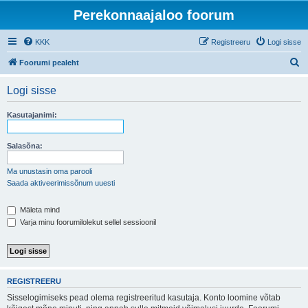
Perekonnaajaloo foorum
KKK
Registreeru
Logi sisse
O
Foorumi pealeht
t
Logi sisse
s
i
Kasutajanimi:
Salasõna:
Ma unustasin oma parooli
Saada aktiveerimissõnum uuesti
Mäleta mind
Varja minu foorumilolekut sellel sessioonil
REGISTREERU
Sisselogimiseks pead olema registreeritud kasutaja. Konto loomine võtab