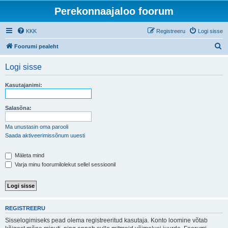
Perekonnaajaloo foorum
KKK
Registreeru
Logi sisse
O
Foorumi pealeht
t
Logi sisse
s
i
Kasutajanimi:
Salasõna:
Ma unustasin oma parooli
Saada aktiveerimissõnum uuesti
Mäleta mind
Varja minu foorumilolekut sellel sessioonil
REGISTREERU
Sisselogimiseks pead olema registreeritud kasutaja. Konto loomine võtab