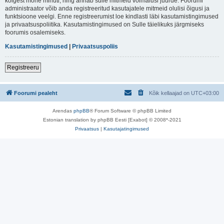
kõigest mõne minuti, ning annab sulle mitmeid võimalusi juurde. Foorumi
administraator võib anda registreeritud kasutajatele mitmeid olulisi õigusi ja
funktsioone veelgi. Enne registreerumist loe kindlasti läbi kasutamistingimused
ja privaatsuspoliitika. Kasutamistingimused on Sulle täielikuks järgmiseks
foorumis osalemiseks.
Kasutamistingimused
|
Privaatsuspoliis
Registreeru
Foorumi pealeht
Kõik kellaajad on
UTC+03:00
Arendas
phpBB
® Forum Software © phpBB Limited
Estonian translation by phpBB Eesti [Exabot] © 2008*-2021
Privaatsus
|
Kasutajatingimused