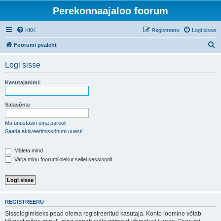
Perekonnaajaloo foorum
KKK
Registreeru
Logi sisse
O
Foorumi pealeht
t
Logi sisse
s
i
Kasutajanimi:
Salasõna:
Ma unustasin oma parooli
Saada aktiveerimissõnum uuesti
Mäleta mind
Varja minu foorumilolekut sellel sessioonil
REGISTREERU
Sisselogimiseks pead olema registreeritud kasutaja. Konto loomine võtab