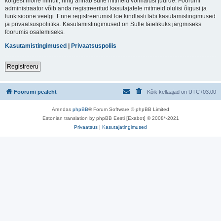
kõigest mõne minuti, ning annab sulle mitmeid võimalusi juurde. Foorumi
administraator võib anda registreeritud kasutajatele mitmeid olulisi õigusi ja
funktsioone veelgi. Enne registreerumist loe kindlasti läbi kasutamistingimused
ja privaatsuspoliitika. Kasutamistingimused on Sulle täielikuks järgmiseks
foorumis osalemiseks.
Kasutamistingimused
|
Privaatsuspoliis
Registreeru
Foorumi pealeht
Kõik kellaajad on
UTC+03:00
Arendas
phpBB
® Forum Software © phpBB Limited
Estonian translation by phpBB Eesti [Exabot] © 2008*-2021
Privaatsus
|
Kasutajatingimused