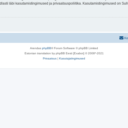
indlasti läbi kasutamistingimused ja privaatsuspoliitika. Kasutamistingimused on Su
Ko
Arendas
phpBB
® Forum Software © phpBB Limited
Estonian translation by phpBB Eesti [Exabot] © 2008*-2021
Privaatsus
|
Kasutajatingimused