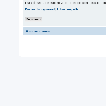
olulisi õigusi ja funktsioone veelgi. Enne registreerumist loe k
Kasutamistingimused
|
Privaatsuspoliis
Registreeru
Foorumi pealeht