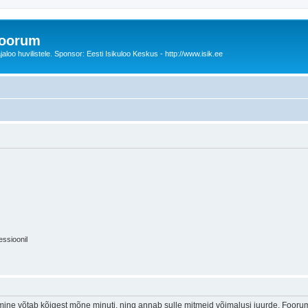
foorum
oo huvilistele. Sponsor: Eesti Isikuloo Keskus - http://www.isik.ee
essioonil
ine võtab kõigest mõne minuti, ning annab sulle mitmeid võimalusi juurde. Foorumi