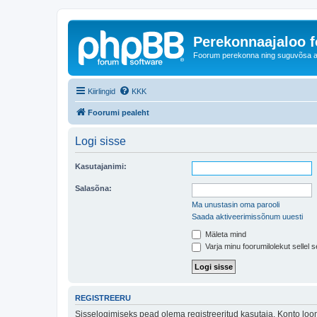
Perekonnaajaloo 
Foorum perekonna ning suguvõsa ajal
Kiirlingid
KKK
Foorumi pealeht
Logi sisse
Kasutajanimi:
Salasõna:
Ma unustasin oma parooli
Saada aktiveerimissõnum uuesti
Mäleta mind
Varja minu foorumilolekut sellel s
REGISTREERU
Sisselogimiseks pead olema registreeritud kasutaja. Konto loom