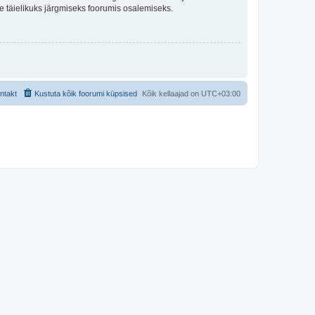
lle täielikuks järgmiseks foorumis osalemiseks.
ntakt
Kustuta kõik foorumi küpsised
Kõik kellaajad on
UTC+03:00