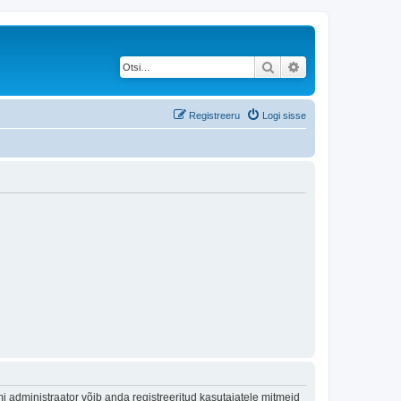
Otsi
Täiendatud otsing
Registreeru
Logi sisse
 administraator võib anda registreeritud kasutajatele mitmeid