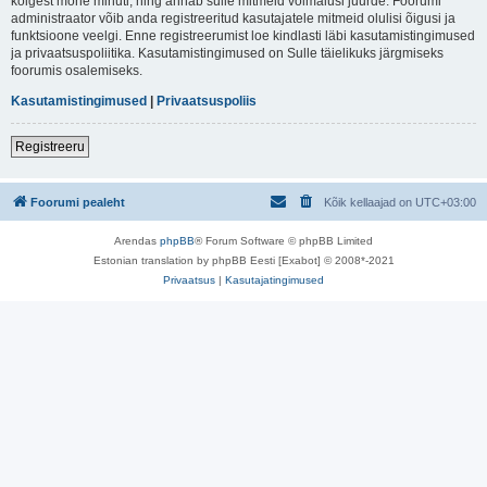
kõigest mõne minuti, ning annab sulle mitmeid võimalusi juurde. Foorumi
administraator võib anda registreeritud kasutajatele mitmeid olulisi õigusi ja
funktsioone veelgi. Enne registreerumist loe kindlasti läbi kasutamistingimused
ja privaatsuspoliitika. Kasutamistingimused on Sulle täielikuks järgmiseks
foorumis osalemiseks.
Kasutamistingimused
|
Privaatsuspoliis
Registreeru
Foorumi pealeht
Kõik kellaajad on
UTC+03:00
Arendas
phpBB
® Forum Software © phpBB Limited
Estonian translation by phpBB Eesti [Exabot] © 2008*-2021
Privaatsus
|
Kasutajatingimused