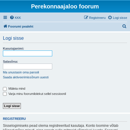
Perekonnaajaloo foorum
KKK
Registreeru
Logi sisse
O
Foorumi pealeht
t
Logi sisse
s
i
Kasutajanimi:
Salasõna:
Ma unustasin oma parooli
Saada aktiveerimissõnum uuesti
Mäleta mind
Varja minu foorumilolekut sellel sessioonil
REGISTREERU
Sisselogimiseks pead olema registreeritud kasutaja. Konto loomine võtab