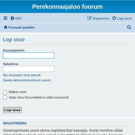
Perekonnaajaloo foorum
KKK
Registreeru
Logi sisse
O
Foorumi pealeht
t
Logi sisse
s
i
Kasutajanimi:
Salasõna:
Ma unustasin oma parooli
Saada aktiveerimissõnum uuesti
Mäleta mind
Varja minu foorumilolekut sellel sessioonil
REGISTREERU
Sisselogimiseks pead olema registreeritud kasutaja. Konto loomine võtab