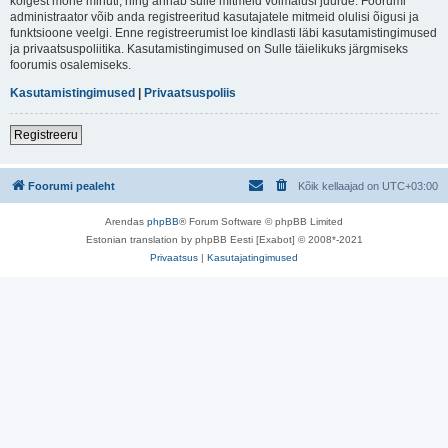
kõigest mõne minuti, ning annab sulle mitmeid võimalusi juurde. Foorumi
administraator võib anda registreeritud kasutajatele mitmeid olulisi õigusi ja
funktsioone veelgi. Enne registreerumist loe kindlasti läbi kasutamistingimused
ja privaatsuspoliitika. Kasutamistingimused on Sulle täielikuks järgmiseks
foorumis osalemiseks.
Kasutamistingimused
|
Privaatsuspoliis
Registreeru
Foorumi pealeht
Kõik kellaajad on
UTC+03:00
Arendas
phpBB
® Forum Software © phpBB Limited
Estonian translation by phpBB Eesti [Exabot] © 2008*-2021
Privaatsus
|
Kasutajatingimused