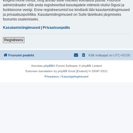
kõigest mõne minuti, ning annab sulle mitmeid võimalusi juurde. Foorumi
administraator võib anda registreeritud kasutajatele mitmeid olulisi õigusi ja
funktsioone veelgi. Enne registreerumist loe kindlasti läbi kasutamistingimused
ja privaatsuspoliitika. Kasutamistingimused on Sulle täielikuks järgmiseks
foorumis osalemiseks.
Kasutamistingimused
|
Privaatsuspoliis
Registreeru
Foorumi pealeht
Kõik kellaajad on
UTC+03:00
Arendas
phpBB
® Forum Software © phpBB Limited
Estonian translation by phpBB Eesti [Exabot] © 2008*-2021
Privaatsus
|
Kasutajatingimused