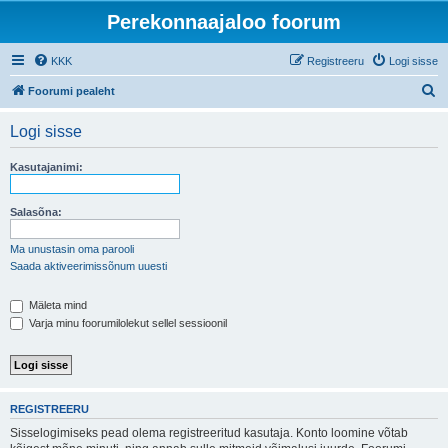
Perekonnaajaloo foorum
KKK
Registreeru
Logi sisse
O
Foorumi pealeht
t
Logi sisse
s
i
Kasutajanimi:
Salasõna:
Ma unustasin oma parooli
Saada aktiveerimissõnum uuesti
Mäleta mind
Varja minu foorumilolekut sellel sessioonil
REGISTREERU
Sisselogimiseks pead olema registreeritud kasutaja. Konto loomine võtab