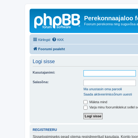
Perekonnaajaloo 
Foorum perekonna ning suguvõsa ajal
Kiirlingid
KKK
Foorumi pealeht
Logi sisse
Kasutajanimi:
Salasõna:
Ma unustasin oma parooli
Saada aktiveerimissõnum uuesti
Mäleta mind
Varja minu foorumilolekut sellel s
REGISTREERU
Sisselogimiseks pead olema registreeritud kasutaja. Konto loom