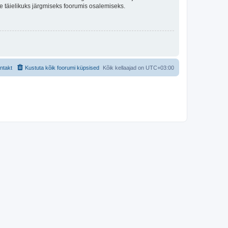
lle täielikuks järgmiseks foorumis osalemiseks.
ntakt
Kustuta kõik foorumi küpsised
Kõik kellaajad on
UTC+03:00