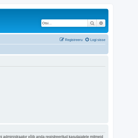
Otsi
Täiendatud otsing
Registreeru
Logi sisse
 administraator võib anda registreeritud kasutajatele mitmeid