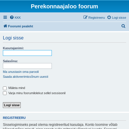
Perekonnaajaloo foorum
KKK
Registreeru
Logi sisse
O
Foorumi pealeht
t
Logi sisse
s
i
Kasutajanimi:
Salasõna:
Ma unustasin oma parooli
Saada aktiveerimissõnum uuesti
Mäleta mind
Varja minu foorumilolekut sellel sessioonil
REGISTREERU
Sisselogimiseks pead olema registreeritud kasutaja. Konto loomine võtab