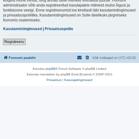
kõigest mõne minuti, ning annab sulle mitmeid võimalusi juurde. Foorumi
administraator võib anda registreeritud kasutajatele mitmeid olulisi õigusi ja
funktsioone veelgi. Enne registreerumist loe kindlasti läbi kasutamistingimused
ja privaatsuspoliitika. Kasutamistingimused on Sulle täielikuks järgmiseks
foorumis osalemiseks.
Kasutamistingimused
|
Privaatsuspoliis
Registreeru
Foorumi pealeht
Kõik kellaajad on
UTC+03:00
Arendas
phpBB
® Forum Software © phpBB Limited
Estonian translation by phpBB Eesti [Exabot] © 2008*-2021
Privaatsus
|
Kasutajatingimused