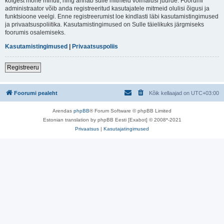
kõigest mõne minuti, ning annab sulle mitmeid võimalusi juurde. Foorumi
administraator võib anda registreeritud kasutajatele mitmeid olulisi õigusi ja
funktsioone veelgi. Enne registreerumist loe kindlasti läbi kasutamistingimused
ja privaatsuspoliitika. Kasutamistingimused on Sulle täielikuks järgmiseks
foorumis osalemiseks.
Kasutamistingimused
|
Privaatsuspoliis
Registreeru
Foorumi pealeht
Kõik kellaajad on
UTC+03:00
Arendas
phpBB
® Forum Software © phpBB Limited
Estonian translation by phpBB Eesti [Exabot] © 2008*-2021
Privaatsus
|
Kasutajatingimused