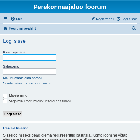
Perekonnaajaloo foorum
KKK
Registreeru
Logi sisse
O
Foorumi pealeht
t
Logi sisse
s
i
Kasutajanimi:
Salasõna:
Ma unustasin oma parooli
Saada aktiveerimissõnum uuesti
Mäleta mind
Varja minu foorumilolekut sellel sessioonil
REGISTREERU
Sisselogimiseks pead olema registreeritud kasutaja. Konto loomine võtab