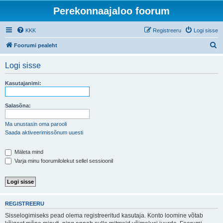
Perekonnaajaloo foorum
KKK
Registreeru
Logi sisse
O
Foorumi pealeht
t
Logi sisse
s
i
Kasutajanimi:
Salasõna:
Ma unustasin oma parooli
Saada aktiveerimissõnum uuesti
Mäleta mind
Varja minu foorumilolekut sellel sessioonil
REGISTREERU
Sisselogimiseks pead olema registreeritud kasutaja. Konto loomine võtab