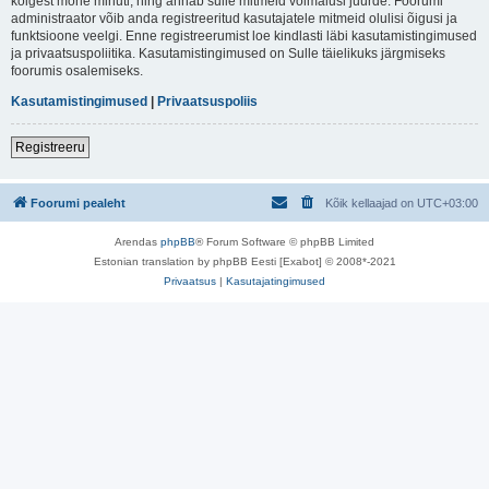
kõigest mõne minuti, ning annab sulle mitmeid võimalusi juurde. Foorumi
administraator võib anda registreeritud kasutajatele mitmeid olulisi õigusi ja
funktsioone veelgi. Enne registreerumist loe kindlasti läbi kasutamistingimused
ja privaatsuspoliitika. Kasutamistingimused on Sulle täielikuks järgmiseks
foorumis osalemiseks.
Kasutamistingimused
|
Privaatsuspoliis
Registreeru
Foorumi pealeht
Kõik kellaajad on
UTC+03:00
Arendas
phpBB
® Forum Software © phpBB Limited
Estonian translation by phpBB Eesti [Exabot] © 2008*-2021
Privaatsus
|
Kasutajatingimused