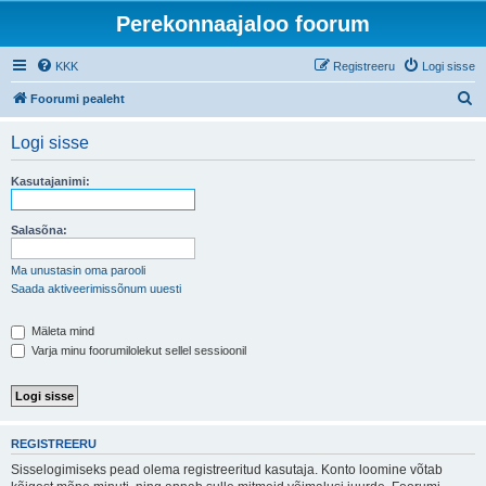
Perekonnaajaloo foorum
KKK
Registreeru
Logi sisse
O
Foorumi pealeht
t
Logi sisse
s
i
Kasutajanimi:
Salasõna:
Ma unustasin oma parooli
Saada aktiveerimissõnum uuesti
Mäleta mind
Varja minu foorumilolekut sellel sessioonil
REGISTREERU
Sisselogimiseks pead olema registreeritud kasutaja. Konto loomine võtab