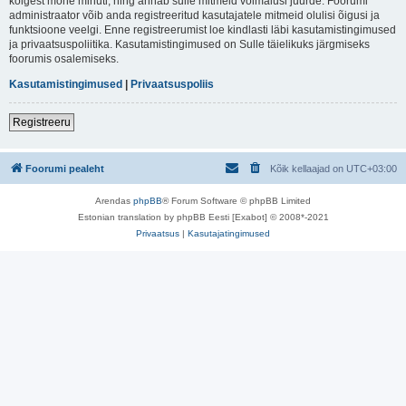
kõigest mõne minuti, ning annab sulle mitmeid võimalusi juurde. Foorumi
administraator võib anda registreeritud kasutajatele mitmeid olulisi õigusi ja
funktsioone veelgi. Enne registreerumist loe kindlasti läbi kasutamistingimused
ja privaatsuspoliitika. Kasutamistingimused on Sulle täielikuks järgmiseks
foorumis osalemiseks.
Kasutamistingimused
|
Privaatsuspoliis
Registreeru
Foorumi pealeht
Kõik kellaajad on
UTC+03:00
Arendas
phpBB
® Forum Software © phpBB Limited
Estonian translation by phpBB Eesti [Exabot] © 2008*-2021
Privaatsus
|
Kasutajatingimused