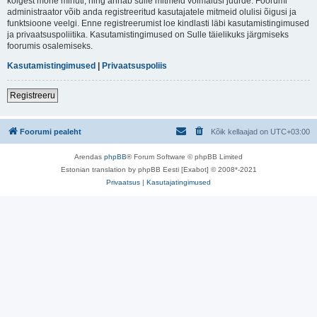
kõigest mõne minuti, ning annab sulle mitmeid võimalusi juurde. Foorumi
administraator võib anda registreeritud kasutajatele mitmeid olulisi õigusi ja
funktsioone veelgi. Enne registreerumist loe kindlasti läbi kasutamistingimused
ja privaatsuspoliitika. Kasutamistingimused on Sulle täielikuks järgmiseks
foorumis osalemiseks.
Kasutamistingimused
|
Privaatsuspoliis
Registreeru
Foorumi pealeht
Kõik kellaajad on
UTC+03:00
Arendas
phpBB
® Forum Software © phpBB Limited
Estonian translation by phpBB Eesti [Exabot] © 2008*-2021
Privaatsus
|
Kasutajatingimused