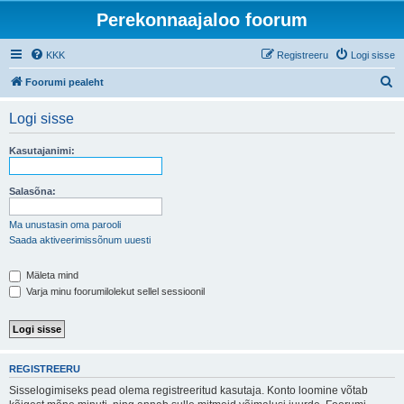
Perekonnaajaloo foorum
KKK
Registreeru
Logi sisse
O
Foorumi pealeht
t
Logi sisse
s
i
Kasutajanimi:
Salasõna:
Ma unustasin oma parooli
Saada aktiveerimissõnum uuesti
Mäleta mind
Varja minu foorumilolekut sellel sessioonil
REGISTREERU
Sisselogimiseks pead olema registreeritud kasutaja. Konto loomine võtab