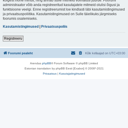
kõigest mõne minuti, ning annab sulle mitmeid võimalusi juurde. Foorumi
administraator võib anda registreeritud kasutajatele mitmeid olulisi õigusi ja
funktsioone veelgi. Enne registreerumist loe kindlasti läbi kasutamistingimused
ja privaatsuspoliitika. Kasutamistingimused on Sulle täielikuks järgmiseks
foorumis osalemiseks.
Kasutamistingimused
|
Privaatsuspoliis
Registreeru
Foorumi pealeht
Kõik kellaajad on
UTC+03:00
Arendas
phpBB
® Forum Software © phpBB Limited
Estonian translation by phpBB Eesti [Exabot] © 2008*-2021
Privaatsus
|
Kasutajatingimused