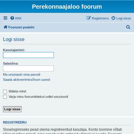
Perekonnaajaloo foorum
KKK
Registreeru
Logi sisse
O
Foorumi pealeht
t
Logi sisse
s
i
Kasutajanimi:
Salasõna:
Ma unustasin oma parooli
Saada aktiveerimissõnum uuesti
Mäleta mind
Varja minu foorumilolekut sellel sessioonil
REGISTREERU
Sisselogimiseks pead olema registreeritud kasutaja. Konto loomine võtab