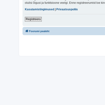
olulisi õigusi ja funktsioone veelgi. Enne registreerumist loe k
Kasutamistingimused
|
Privaatsuspoliis
Registreeru
Foorumi pealeht