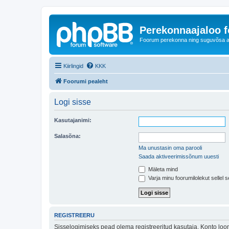
Perekonnaajaloo 
Foorum perekonna ning suguvõsa ajal
Kiirlingid
KKK
Foorumi pealeht
Logi sisse
Kasutajanimi:
Salasõna:
Ma unustasin oma parooli
Saada aktiveerimissõnum uuesti
Mäleta mind
Varja minu foorumilolekut sellel s
REGISTREERU
Sisselogimiseks pead olema registreeritud kasutaja. Konto loom