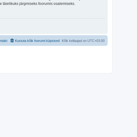
lle täielikuks järgmiseks foorumis osalemiseks.
ntakt
Kustuta kõik foorumi küpsised
Kõik kellaajad on
UTC+03:00