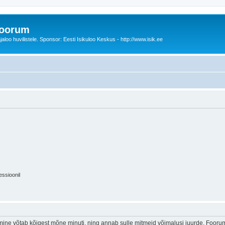
foorum
oo huvilistele. Sponsor: Eesti Isikuloo Keskus - http://www.isik.ee
essioonil
ine võtab kõigest mõne minuti, ning annab sulle mitmeid võimalusi juurde. Foorumi