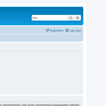
Otsi
Täiendatud otsing
Registreeru
Logi sisse
 administraator võib anda registreeritud kasutajatele mitmeid