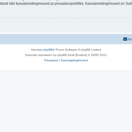
indlasti läbi kasutamistingimused ja privaatsuspoliitika. Kasutamistingimused on Su
Ko
Arendas
phpBB
® Forum Software © phpBB Limited
Estonian translation by phpBB Eesti [Exabot] © 2008*-2021
Privaatsus
|
Kasutajatingimused