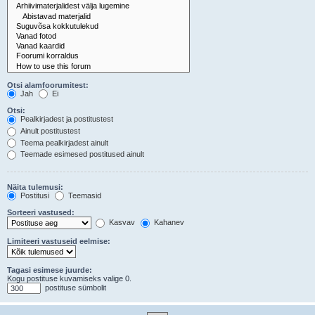
Otsi alamfoorumitest:
Jah
Ei
Otsi:
Pealkirjadest ja postitustest
Ainult postitustest
Teema pealkirjadest ainult
Teemade esimesed postitused ainult
Näita tulemusi:
Postitusi
Teemasid
Sorteeri vastused:
Kasvav
Kahanev
Limiteeri vastuseid eelmise:
Tagasi esimese juurde:
Kogu postituse kuvamiseks valige 0.
postituse sümbolit