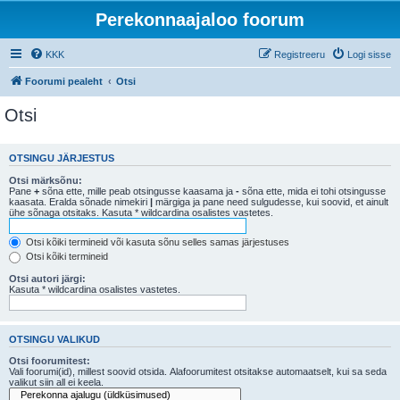
Perekonnaajaloo foorum
KKK
Registreeru
Logi sisse
Foorumi pealeht
Otsi
Otsi
OTSINGU JÄRJESTUS
Otsi märksõnu:
Pane
+
sõna ette, mille peab otsingusse kaasama ja
-
sõna ette, mida ei tohi otsingusse
kaasata. Eralda sõnade nimekiri
|
märgiga ja pane need sulgudesse, kui soovid, et ainult
ühe sõnaga otsitaks. Kasuta * wildcardina osalistes vastetes.
Otsi kõiki termineid või kasuta sõnu selles samas järjestuses
Otsi kõiki termineid
Otsi autori järgi:
Kasuta * wildcardina osalistes vastetes.
OTSINGU VALIKUD
Otsi foorumitest:
Vali foorumi(id), millest soovid otsida. Alafoorumitest otsitakse automaatselt, kui sa seda
valikut siin all ei keela.