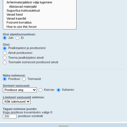
Otsi alamfoorumitest:
Jah
Ei
Otsi:
Pealkirjadest ja postitustest
Ainult postitustest
Teema pealkirjadest ainult
Teemade esimesed postitused ainult
Näita tulemusi:
Postitusi
Teemasid
Sorteeri vastused:
Kasvav
Kahanev
Limiteeri vastuseid eelmise:
Tagasi esimese juurde:
Kogu postituse kuvamiseks valige 0.
postituse sümbolit