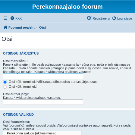
Perekonnaajaloo foorum
KKK
Registreeru
Logi sisse
Foorumi pealeht
Otsi
Otsi
OTSINGU JÄRJESTUS
Otsi märksõnu:
Pane
+
sõna ette, mille peab otsingusse kaasama ja
-
sõna ette, mida ei tohi otsingusse
kaasata. Eralda sõnade nimekiri
|
märgiga ja pane need sulgudesse, kui soovid, et ainult
ühe sõnaga otsitaks. Kasuta * wildcardina osalistes vastetes.
Otsi kõiki termineid või kasuta sõnu selles samas järjestuses
Otsi kõiki termineid
Otsi autori järgi:
Kasuta * wildcardina osalistes vastetes.
OTSINGU VALIKUD
Otsi foorumitest:
Vali foorumi(id), millest soovid otsida. Alafoorumitest otsitakse automaatselt, kui sa seda
valikut siin all ei keela.