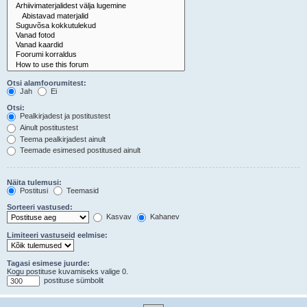
Otsi alamfoorumitest:
Jah
Ei
Otsi:
Pealkirjadest ja postitustest
Ainult postitustest
Teema pealkirjadest ainult
Teemade esimesed postitused ainult
Näita tulemusi:
Postitusi
Teemasid
Sorteeri vastused:
Kasvav
Kahanev
Limiteeri vastuseid eelmise:
Tagasi esimese juurde:
Kogu postituse kuvamiseks valige 0.
postituse sümbolit