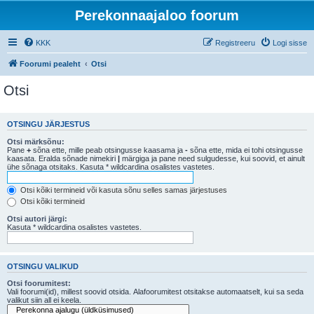
Perekonnaajaloo foorum
KKK
Registreeru
Logi sisse
Foorumi pealeht
Otsi
Otsi
OTSINGU JÄRJESTUS
Otsi märksõnu:
Pane
+
sõna ette, mille peab otsingusse kaasama ja
-
sõna ette, mida ei tohi otsingusse
kaasata. Eralda sõnade nimekiri
|
märgiga ja pane need sulgudesse, kui soovid, et ainult
ühe sõnaga otsitaks. Kasuta * wildcardina osalistes vastetes.
Otsi kõiki termineid või kasuta sõnu selles samas järjestuses
Otsi kõiki termineid
Otsi autori järgi:
Kasuta * wildcardina osalistes vastetes.
OTSINGU VALIKUD
Otsi foorumitest:
Vali foorumi(id), millest soovid otsida. Alafoorumitest otsitakse automaatselt, kui sa seda
valikut siin all ei keela.