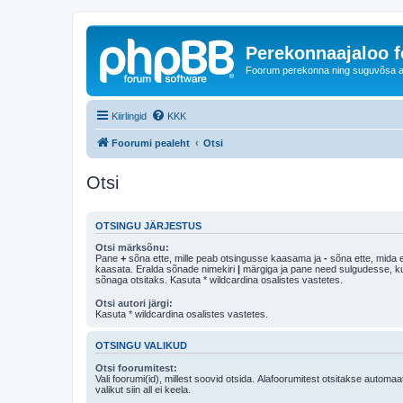
Perekonnaajaloo 
Foorum perekonna ning suguvõsa ajal
Kiirlingid
KKK
Foorumi pealeht
Otsi
Otsi
OTSINGU JÄRJESTUS
Otsi märksõnu:
Pane
+
sõna ette, mille peab otsingusse kaasama ja
-
sõna ette, mida e
kaasata. Eralda sõnade nimekiri
|
märgiga ja pane need sulgudesse, kui soovid, et ainult 
sõnaga otsitaks. Kasuta * wildcardina osalistes vastetes.
Otsi autori järgi:
Kasuta * wildcardina osalistes vastetes.
OTSINGU VALIKUD
Otsi foorumitest:
Vali foorumi(id), millest soovid otsida. Alafoorumitest otsitakse automaa
valikut siin all ei keela.