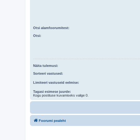
Otsi alamfoorumitest:
Otsi:
Näita tulemusi:
Sorteeri vastused:
Limiteeri vastuseid eelmise:
Tagasi esimese juurde:
Kogu postituse kuvamiseks valige 0.
Foorumi pealeht