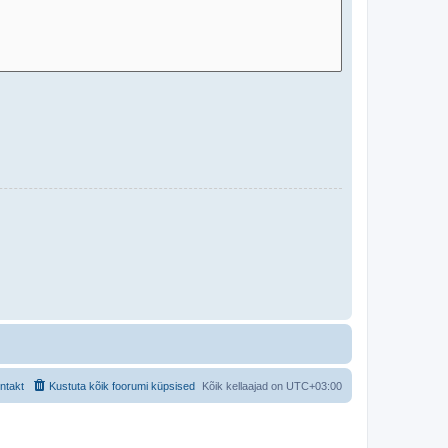
ntakt
Kustuta kõik foorumi küpsised
Kõik kellaajad on
UTC+03:00