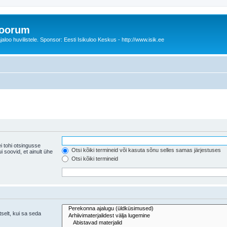
foorum
oo huvilistele. Sponsor: Eesti Isikuloo Keskus - http://www.isik.ee
i tohi otsingusse
Otsi kõiki termineid või kasuta sõnu selles samas järjestuses
ühe
Otsi kõiki termineid
tselt, kui sa seda