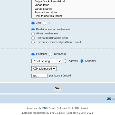
Jah
Ei
Pealkirjadest ja postitustest
Ainult postitustest
Teema pealkirjadest ainult
Teemade esimesed postitused ainult
Postitusi
Teemasid
Kasvav
Kahanev
postituse sümbolit
Ko
Arendas
phpBB
® Forum Software © phpBB Limited
Estonian translation by phpBB Eesti [Exabot] © 2008*-2021