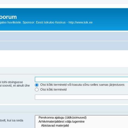
foorum
oo huvilistele. Sponsor: Eesti Isikuloo Keskus - http://www.isik.ee
i tohi otsingusse
Otsi kõiki termineid või kasuta sõnu selles samas järjestuses
ühe
Otsi kõiki termineid
tselt, kui sa seda