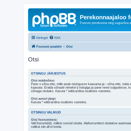
Perekonnaajaloo 
Foorum perekonna ning suguvõsa ajal
Kiirlingid
KKK
Foorumi pealeht
Otsi
Otsi
OTSINGU JÄRJESTUS
Otsi märksõnu:
Pane
+
sõna ette, mille peab otsingusse kaasama ja
-
sõna ette, mida e
kaasata. Eralda sõnade nimekiri
|
märgiga ja pane need sulgudesse, kui soovid, et ainult 
sõnaga otsitaks. Kasuta * wildcardina osalistes vastetes.
Otsi autori järgi:
Kasuta * wildcardina osalistes vastetes.
OTSINGU VALIKUD
Otsi foorumitest:
Vali foorumi(id), millest soovid otsida. Alafoorumitest otsitakse automaa
valikut siin all ei keela.