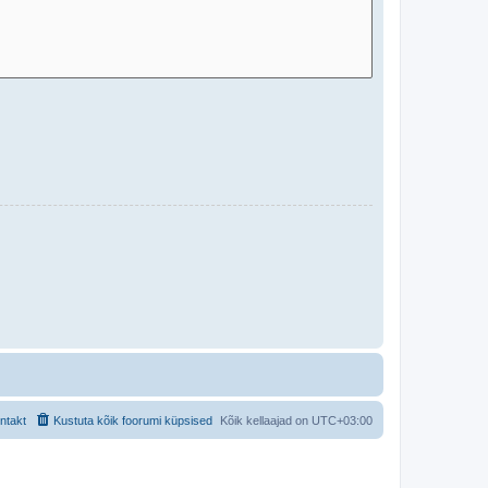
ntakt
Kustuta kõik foorumi küpsised
Kõik kellaajad on
UTC+03:00