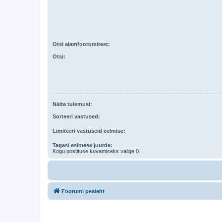
Otsi alamfoorumitest:
Otsi:
Näita tulemusi:
Sorteeri vastused:
Limiteeri vastuseid eelmise:
Tagasi esimese juurde:
Kogu postituse kuvamiseks valige 0.
Foorumi pealeht