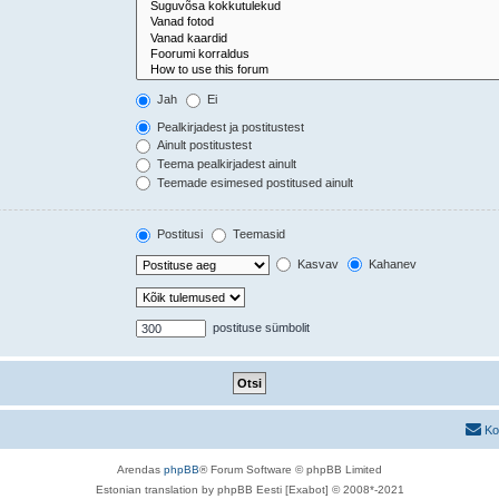
Jah
Ei
Pealkirjadest ja postitustest
Ainult postitustest
Teema pealkirjadest ainult
Teemade esimesed postitused ainult
Postitusi
Teemasid
Kasvav
Kahanev
postituse sümbolit
Ko
Arendas
phpBB
® Forum Software © phpBB Limited
Estonian translation by phpBB Eesti [Exabot] © 2008*-2021