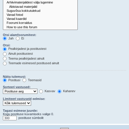
Otsi alamfoorumitest:
Jah
Ei
Otsi:
Pealkirjadest ja postitustest
Ainult postitustest
Teema pealkirjadest ainult
Teemade esimesed postitused ainult
Näita tulemusi:
Postitusi
Teemasid
Sorteeri vastused:
Kasvav
Kahanev
Limiteeri vastuseid eelmise:
Tagasi esimese juurde:
Kogu postituse kuvamiseks valige 0.
postituse sümbolit