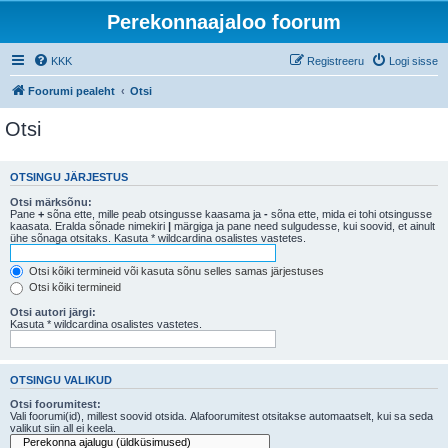
Perekonnaajaloo foorum
KKK
Registreeru
Logi sisse
Foorumi pealeht
Otsi
Otsi
OTSINGU JÄRJESTUS
Otsi märksõnu:
Pane
+
sõna ette, mille peab otsingusse kaasama ja
-
sõna ette, mida ei tohi otsingusse
kaasata. Eralda sõnade nimekiri
|
märgiga ja pane need sulgudesse, kui soovid, et ainult
ühe sõnaga otsitaks. Kasuta * wildcardina osalistes vastetes.
Otsi kõiki termineid või kasuta sõnu selles samas järjestuses
Otsi kõiki termineid
Otsi autori järgi:
Kasuta * wildcardina osalistes vastetes.
OTSINGU VALIKUD
Otsi foorumitest:
Vali foorumi(id), millest soovid otsida. Alafoorumitest otsitakse automaatselt, kui sa seda
valikut siin all ei keela.